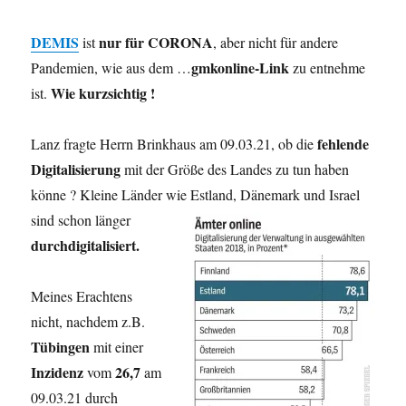
DEMIS
nur für CORONA
ist
, aber nicht für andere
gmkonline-Link
Pandemien, wie aus dem …
zu entnehme
Wie kurzsichtig !
ist.
fehlende
Lanz fragte Herrn Brinkhaus am 09.03.21, ob die
Digitalisierung
mit der Größe des Landes zu tun haben
könne ? Kleine Länder wie Estland,
Dänemark und Israel
sind schon länger
durchdigitalisiert.
Meines Erachtens
nicht, nachdem z.B.
Tübingen
mit einer
Inzidenz
26,7
vom
am
09.03.21 durch