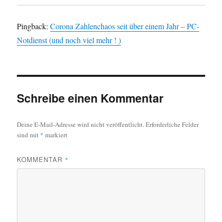
n
n
(
(
W
W
i
i
Pingback:
Corona Zahlenchaos seit über einem Jahr – PC-
r
r
d
d
Notdienst (und noch viel mehr ! )
i
i
n
n
n
n
e
e
u
u
e
e
m
m
F
F
e
e
Schreibe einen Kommentar
n
n
s
s
t
t
e
e
r
r
Deine E-Mail-Adresse wird nicht veröffentlicht.
Erforderliche Felder
g
g
sind mit
*
markiert
e
e
ö
ö
f
f
f
f
KOMMENTAR
*
n
n
e
e
t
t
)
)