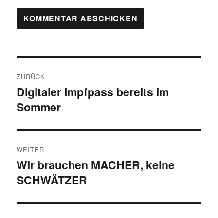
Beitragsnavigation
ZURÜCK
Digitaler Impfpass bereits im
Vorheriger
Sommer
Beitrag:
WEITER
Wir brauchen MACHER, keine
Nächster
SCHWÄTZER
Beitrag: