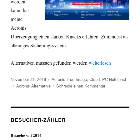
werden
kann, hat
meine
Acronis
Überzeugung einen starken Knacks erfahren. Zumindest als
alleiniges Sicherungssystem.
„Backup – Plattenplatz zu 
Alternativen mussten gefunden werden
weiterlesen
Veröffentlicht
Kategorien
November 21, 2016
Acronis True Image
,
Cloud
,
PC-Notdienst
am
Schlagwörter
zu
Acronis Alternative
Schreibe einen Kommentar
Backup
–
Plattenplatz
zu
klein
BESUCHER-ZÄHLER
!
Besuche seit 2014