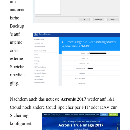
um
automat
ische
Backup
’s auf
interne-
oder
externe
Speiche
rmedien
ging.
Acronis 2017
Nachdem auch das neueste
weder auf 1&1
Cloud noch andere Coud-
Speicher per FTP oder DAV zur
Sicherung
konfiguriert