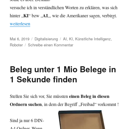
versuche ich in verständlichen Worten zu erklären, was sich
KI
AI
hinter „
“ bzw „
„, wie die Amerikaner sagen, verbirgt.
„Künstliche Intelligenz (KI)“
weiterlesen
Veröffentlicht
Kategorien
Schlagwörter
Mai 6, 2019
Digitalisierung
AI
,
KI
,
Künstliche Intelligenz
,
am
zu
Roboter
Schreibe einen Kommentar
Künstliche
Intelligenz
(KI)
Beleg unter 1 Mio Belege in
1 Sekunde finden
einen
Beleg in diesen
Stellen Sie sich vor, Sie müssten
Ordnern suchen
, in
dem der Begriff „Freibad“ vorkommt !
Sind ja nur 6 DIN-
A4 Ordner. Wenn