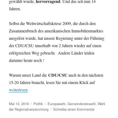
hervorragend
gewählt wurde,
. Und das seit nun 14
Jahren.
Selbst die Weltwirtschaftskriese 2009, die durch den
Zusammenbruch des amerikanischen Immobilienmarktes
ausgelöst wurde, hat unsere Regierung unter der Führung
der CDU/CSU innerhalb von 2 Jahren wieder auf einen
erfolgreichen Weg gebracht. Andere Länder leiden
darunter heute noch !
CDU/CSU
Warum unser Land die
auch in den nächsten
15-20 Jahren braucht, lesen Sie mit einem Klick auf
„Welche Partei bei Europawahl wählen ?“
weiterlesen
Veröffentlicht
Kategorien
Schlagwörter
Mai 13, 2019
Politik
Europawahl
,
Gemeinderatswahl
,
Wahl
am
zu
der Regionalversammlung
Schreibe einen Kommentar
Welche