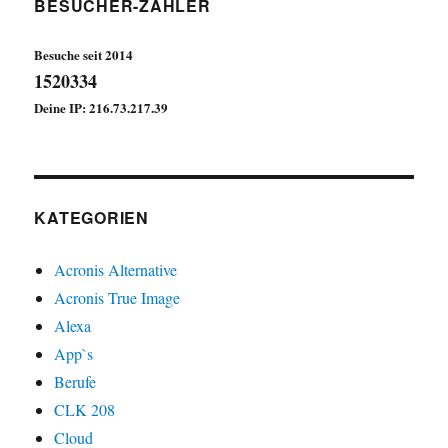
Belege
BESUCHER-ZÄHLER
in
1
Besuche seit 2014
Sekunde
1520334
finden
Deine IP: 216.73.217.39
KATEGORIEN
Acronis Alternative
Acronis True Image
Alexa
App`s
Berufe
CLK 208
Cloud