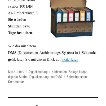
es aber 100 DIN-
A4 Ordner wären ?
Sie würden
Stunden bzw.
Tage brauchen
.
Wie das mit einem
DMS
in 1 Sekunde
(Dokumenten-Archivierungs-System)
geht
„Beleg unter 1 Mio Belege in
, lesen Sie mit einem Klick auf
weiterlesen
Veröffentlicht
Kategorien
Schlagwörter
Mai 4, 2019
Digitalisierung
archivieren
,
Belege finden
am
digitale Suche
,
Digitalisierung
,
ecoDMS
Schreibe einen
zu
Kommentar
Beleg
unter
1
Mio