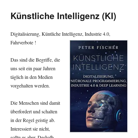
Partei
bei
Künstliche Intelligenz (KI)
Europawahl
wählen
?
Digitalisierung, Küntliche Intelligenz,
Industrie 4.0,
Fahrverbote !
Das sind die Begriffe, die
uns seit ein paar Jahren
täglich in den Medien
vorgehalten werden.
Die Menschen sind damit
überfordert und schalten
in der Regel geistig ab.
Interessiert sie nicht,
sollte es aber. Deshalb