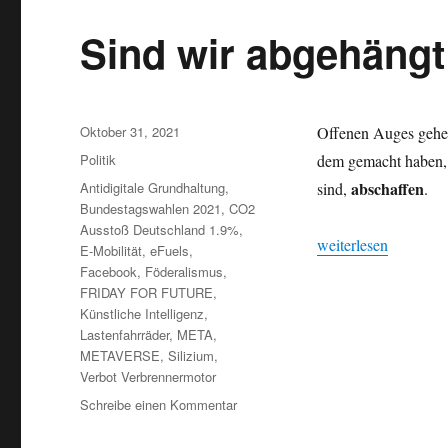
Sind wir abgehängt
Veröffentlicht
Oktober 31, 2021
Offenen Auges gehen
am
Kategorien
Politik
dem gemacht haben, 
Schlagwörter
abschaffen
Antidigitale Grundhaltung
,
sind,
.
Bundestagswahlen 2021
,
CO2
Ausstoß Deutschland 1.9%
,
„Sind wir abgehängt
weiterlesen
E-Mobilität
,
eFuels
,
Facebook
,
Föderalismus
,
FRIDAY FOR FUTURE
,
Künstliche Intelligenz
,
Lastenfahrräder
,
META
,
METAVERSE
,
Silizium
,
Verbot Verbrennermotor
zu
Schreibe einen Kommentar
Sind
wir