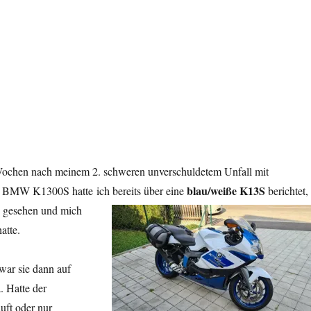
nwichtig !“
ochen nach meinem 2. schweren unverschuldetem Unfall mit
blau/weiße K13S
 BMW K1300S hatte ich bereits über eine
berichtet,
e gesehen und mich
hatte.
war sie dann auf
. Hatte der
uft oder nur