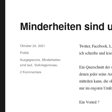
abgehängt
?
Minderheiten sind u
Veröffentlicht
Oktober 24, 2021
Twitter, Facebook, 
am
Kategorien
Politik
ich schreibe und lese
Schlagwörter
Ausgegrenzte
,
Minderheiten
sind laut
,
Vorkriegsniveau
Ein Querschnitt der 
zu
2 Kommentare
denen jeder seine A
Minderheiten
mitteilen kann, die 
sind
unwichtig
nur im engsten Umfe
!
Ein Vorteil ?