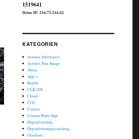
1519641
Deine IP: 216.73.216.42
KATEGORIEN
Acronis Alternative
Acronis True Image
Alexa
App`s
Berufe
CLK 208
Cloud
CO2
Corona
Corona-Warn-App
Digitalisierung
Digitalisierungscoaching
Glasfaser