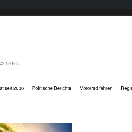
1525-3541967
t seit 2006
Politische Berichte
Motorrad fahren
Regis