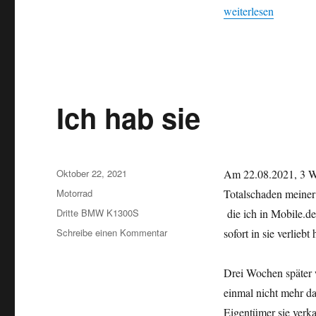
„Minderheiten sind u
weiterlesen
Ich hab sie
Veröffentlicht
Oktober 22, 2021
Am 22.08.2021, 3 W
am
Kategorien
Motorrad
Totalschaden meiner
Schlagwörter
Dritte BMW K1300S
die ich in Mobile.d
zu
Schreibe einen Kommentar
sofort in sie verliebt 
Ich
hab
Drei Wochen später 
sie
einmal nicht mehr da
Eigentümer sie verka