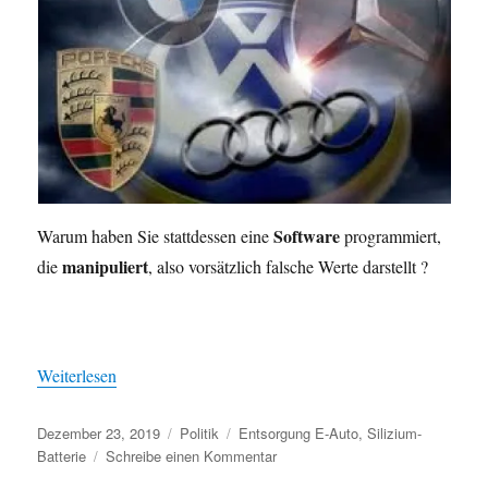
Software
Warum haben Sie stattdessen eine
programmiert,
manipuliert
die
, also vorsätzlich falsche Werte darstellt ?
Weiterlesen
Veröffentlicht
Kategorien
Schlagwörter
Dezember 23, 2019
Politik
Entsorgung E-Auto
,
Silizium-
am
zu
Batterie
Schreibe einen Kommentar
Situation