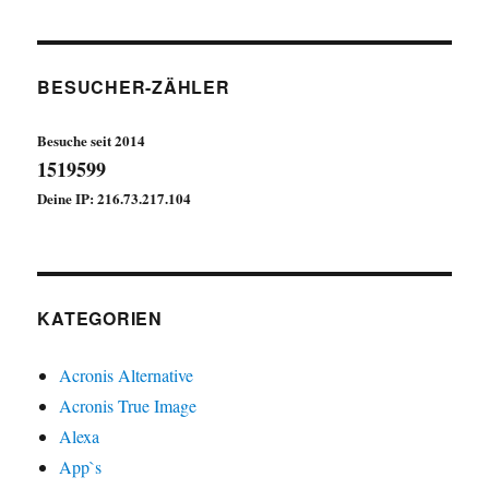
in
Deutschland
macht
mir
BESUCHER-ZÄHLER
Angst
!
Besuche seit 2014
1519599
Deine IP: 216.73.217.104
KATEGORIEN
Acronis Alternative
Acronis True Image
Alexa
App`s