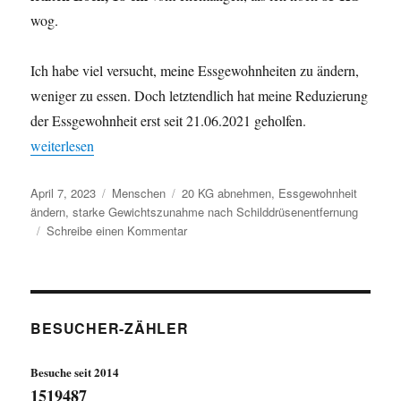
wog.
Ich habe viel versucht, meine Essgewohnheiten zu ändern,
weniger zu essen. Doch letztendlich hat meine Reduzierung
der Essgewohnheit erst seit 21.06.2021 geholfen.
„Wie ich 20 KG abgenommen habe !“
weiterlesen
Veröffentlicht
Kategorien
Schlagwörter
April 7, 2023
Menschen
20 KG abnehmen
,
Essgewohnheit
am
ändern
,
starke Gewichtszunahme nach Schilddrüsenentfernung
zu
Schreibe einen Kommentar
Wie
ich
20
KG
abgenommen
BESUCHER-ZÄHLER
habe
!
Besuche seit 2014
1519487