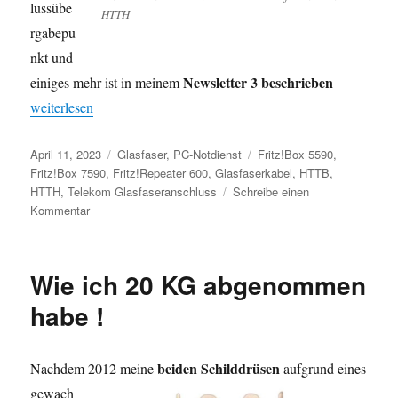
lussübe
HTTH
rgabepu
nkt und
Newsletter 3 beschrieben
einiges mehr ist in meinem
„Newsletter 3 – Glasfaseranschluss – Glasfaserrouter“
weiterlesen
Veröffentlicht
Kategorien
Schlagwörter
April 11, 2023
Glasfaser
,
PC-Notdienst
Fritz!Box 5590
,
am
Fritz!Box 7590
,
Fritz!Repeater 600
,
Glasfaserkabel
,
HTTB
,
HTTH
,
Telekom Glasfaseranschluss
Schreibe einen
zu
Kommentar
Newsletter
3
–
Wie ich 20 KG abgenommen
Glasfaseranschluss
–
habe !
Glasfaserrouter
beiden Schilddrüsen
Nachdem 2012 meine
aufgrund eines
gewach