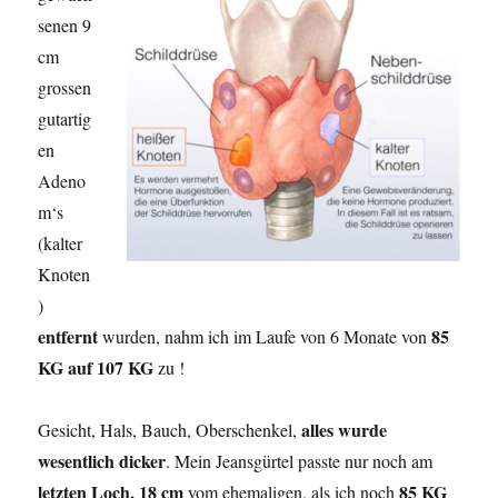
senen 9
cm
grossen
gutartig
en
Adeno
m‘s
(kalter
Knoten
)
entfernt
85
wurden, nahm ich im Laufe von 6 Monate von
KG auf 107 KG
zu !
alles wurde
Gesicht, Hals, Bauch, Oberschenkel,
wesentlich dicker
. Mein Jeansgürtel passte nur noch am
letzten Loch, 18 cm
85 KG
vom ehemaligen, als ich noch