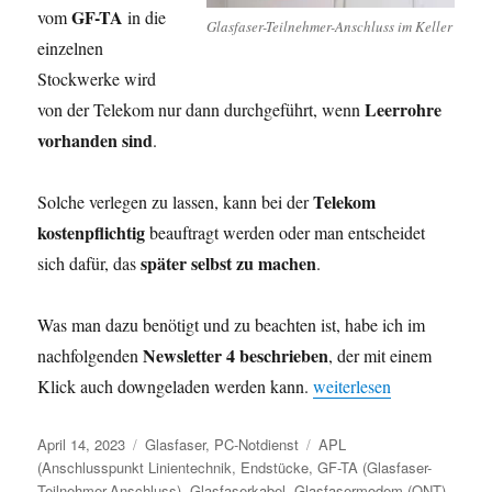
GF-TA
vom
in die
Glasfaser-Teilnehmer-Anschluss im Keller
einzelnen
Stockwerke wird
Leerrohre
von der Telekom nur dann durchgeführt, wenn
vorhanden sind
.
Telekom
Solche verlegen zu lassen, kann bei der
kostenpflichtig
beauftragt werden oder man entscheidet
später selbst zu machen
sich dafür, das
.
Was man dazu benötigt und zu beachten ist, habe ich im
Newsletter 4 beschrieben
nachfolgenden
, der mit einem
„Newsletter 4 – Glasfase
Klick auch downgeladen werden kann.
weiterlesen
Veröffentlicht
Kategorien
Schlagwörter
April 14, 2023
Glasfaser
,
PC-Notdienst
APL
am
(Anschlusspunkt Linientechnik
,
Endstücke
,
GF-TA (Glasfaser-
Teilnehmer-Anschluss)
,
Glasfaserkabel
,
Glasfasermodem (ONT)
,