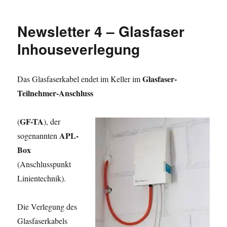
Wirtschaft,
Deindustrialisierung,
Newsletter 4 – Glasfaser
Dekarbonisierung
!
Inhouseverlegung
Glasfaser-
Das Glasfaserkabel endet im Keller im
Teilnehmer-Anschluss
GF-TA
(
), der
APL-
sogenannten
Box
(Anschlusspunkt
Linientechnik).
Die Verlegung des
Glasfaserkabels