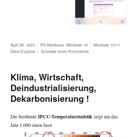
Veröffentlicht
Kategorien
Schlagwörter
April 26, 2023
PC-Notdienst
,
Windows 10
Windows 10/11
am
zu
Datei-Explorer
Schreibe einen Kommentar
Newsletter
5
–
Klima, Wirtschaft,
Datei-
Explorer
Deindustrialisierung,
Windows
Dekarbonisierung !
10
oder
11
IPCC-Temperaturstatistik
Die berühmte
zeigt um das
Jahr 1.000 einen fasst