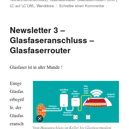
zu
LC auf LC LWL
,
Wanddose
Schreibe einen Kommentar
Newsletter
4
–
Newsletter 3 –
Glasfaser
Inhouseverleg
Glasfaseranschluss –
Glasfaserrouter
Glasfaser ist in aller Munde !
Einige
Glasfas
erbegrif
fe, der
Glasfas
eransch
Vom Hausanschluss im Keller bis Glasfasermodem