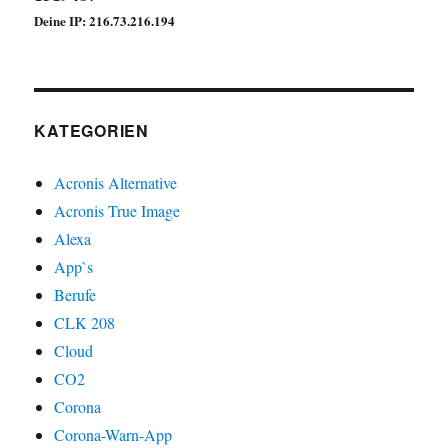
Deine IP: 216.73.216.194
KATEGORIEN
Acronis Alternative
Acronis True Image
Alexa
App`s
Berufe
CLK 208
Cloud
CO2
Corona
Corona-Warn-App