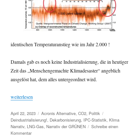
identischen Temperaturanstieg wie im Jahr 2.000 !
Damals gab es noch keine Industrialisierung, die in heutiger
Zeit das „Menschengemachte Klimadesaster“ angeblich
ausgelöst hat, dem alles untergeordnet wird.
„Klima, Wirtschaft, Deindustrialisierung, Dekarbonisierung !“
weiterlesen
Veröffentlicht
Kategorien
Schlagwörter
April 22, 2023
Acronis Alternative
,
CO2
,
Politik
am
Deindustrialisierung!
,
Dekarbonisierung
,
IPC-Statistik
,
Klima
Narrativ
,
LNG-Gas
,
Narrativ der GRÜNEN
Schreibe einen
zu
Kommentar
Klima,