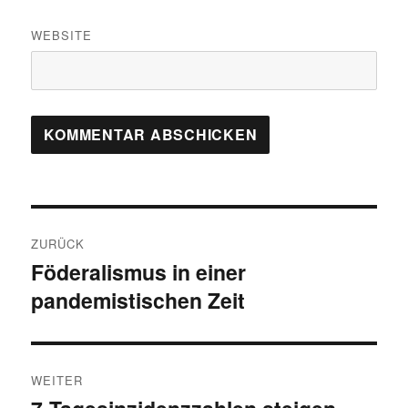
WEBSITE
Beitragsnavigation
ZURÜCK
Föderalismus in einer
Vorheriger
pandemistischen Zeit
Beitrag:
WEITER
Nächster