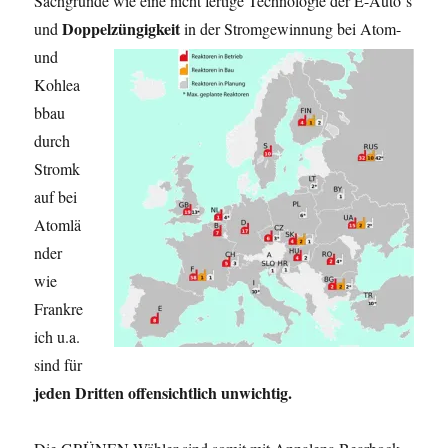
Sachgründe wie eine nicht fertige Technologie der E-Auto‘s
Doppelzüngigkeit
und
in der Stromgewinnung
bei Atom-
und
Kohlea
bbau
durch
Stromk
auf bei
Atomlä
nder
wie
Frankre
ich u.a.
sind für
jeden Dritten offensichtlich unwichtig.