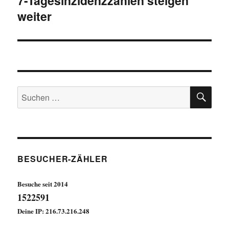
7-Tagesinzidenzzahlen steigen
weiter
Beitrag:
SU
Suchen
nach:
BESUCHER-ZÄHLER
Besuche seit 2014
1522591
Deine IP: 216.73.216.248