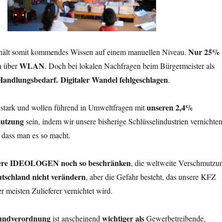
Nur 25%
 hält somit kommendes Wissen auf einem manuellen Niveau.
WLAN
n über
. Doch bei lokalen Nachfragen beim Bürgermeister als
Handlungsbedarf.
Digitaler Wandel fehlgeschlagen
.
unseren 2,4%
r stark und wollen führend in Umweltfragen mit
mutzung
sein, indem wir unsere bisherige Schlüsselindustrien vernichte
 dass man es so macht.
ere IDEOLOGEN noch so beschränken
, die weltweite Verschmutzu
tschland nicht verändern
, aber die Gefahr besteht, das unsere KFZ
er meisten Zulieferer vernichtet wird.
undverordnung
wichtiger als
ist anscheinend
Gewerbetreibende,