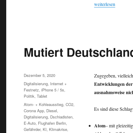
und
„Klimapaket verteue
weiterlesen
Diesel
ab
2021
Mutiert Deutschlan
Veröffentlicht
Dezember 5, 2020
Zugegeben, vielleich
am
Kategorien
Entwicklungen de
Digitalisierung
,
Internet +
Festnetz
,
iPhone 5 / 5s
,
ausnahmsweise n
Politik
,
Tablet
Schlagwörter
Atom- + Kohleausstieg
,
CO2
,
Es sind diese Schlag
Corona App
,
Diesel
,
Digitalisierung
,
Dschiadisten
,
E-Auto
,
Flughafen Berlin
,
Atom
– mit gleizeit
Gefährder
,
KI
,
Klimakrise
,