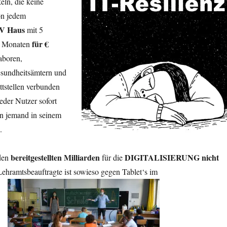
eln, die keine
on jedem
DV Haus
mit 5
für €
3 Monaten
aboren,
sundheitsämtern und
tstellen verbunden
eder Nutzer sofort
n jemand in seinem
.
bereitgestellten Milliarden
DIGITALISIERUNG nicht
den
für die
ehramtsbeauftragte ist sowieso gegen Tablet‘s im