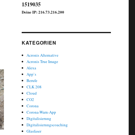
1519035
Deine IP: 216.73.216.200
KATEGORIEN
.
Acronis Alternative
Acronis True Image
Alexa
App`s
Berufe
CLK 208
Cloud
CO2
Corona
Corona-Warn-App
Digitalisierung
Digitalisierungscoaching
Glasfaser