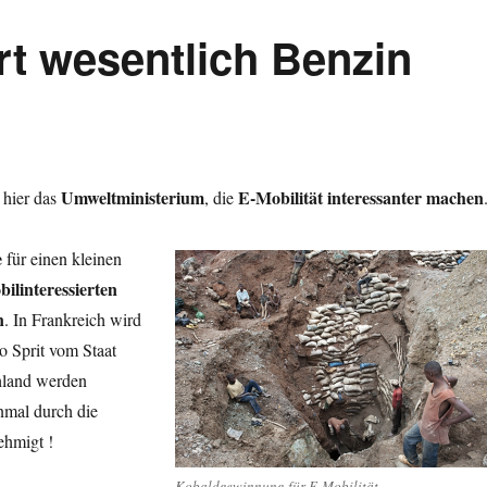
rt wesentlich Benzin
Umweltministerium
E-Mobilität interessanter machen
 hier das
, die
e
für einen kleinen
ilinteressierten
n
. In Frankreich wird
o Sprit vom Staat
hland werden
inmal durch die
ehmigt
!
Kobaldgewinnung für E-Mobilität