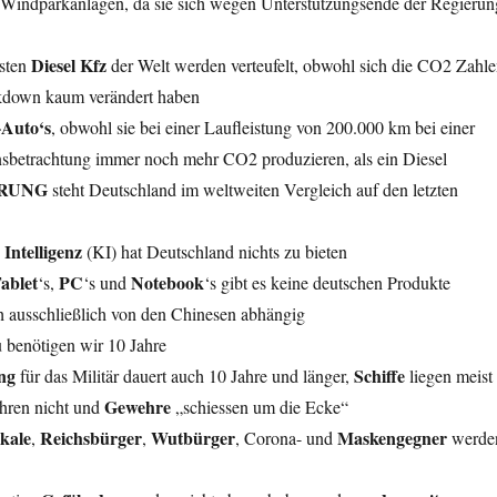
Windparkanlagen, da sie sich wegen Unterstützungsende der Regierun
Diesel Kfz
sten
der Welt werden verteufelt, obwohl sich die CO2 Zahl
kdown kaum verändert haben
-Auto‘s
, obwohl sie bei einer Laufleistung von 200.000 km bei einer
sbetrachtung immer noch mehr CO2 produzieren, als ein Diesel
ERUNG
steht Deutschland im weltweiten Vergleich auf den letzten
Intelligenz
(KI) hat Deutschland nichts zu bieten
ablet
PC
Notebook
‘s,
‘s und
‘s gibt es keine deutschen Produkte
h ausschließlich von den Chinesen abhängig
u
benötigen wir 10 Jahre
ng
Schiffe
für das Militär dauert auch 10 Jahre und länger,
liegen meist
Gewehre
hren nicht und
„schiessen um die Ecke“
kale
Reichsbürger
Wutbürger
Maskengegner
,
,
, Corona- und
werde