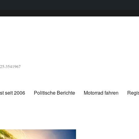
1525-3541967
t seit 2006
Politische Berichte
Motorrad fahren
Regis