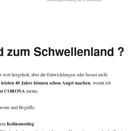
rt wesentlich Benzin und Diesel ab 2021“
d zum Schwellenland ?
t weit hergeholt, aber die Entwicklungen oder besser nicht
r
letzten 40 Jahre können schon Angst machen
, womit ich
icht CORONA
meine.
worte und Begriffe:
Kohleausstieg
igem