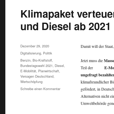
Klimapaket verteue
und Diesel ab 2021
Veröffentlicht
Dezember 29, 2020
Damit will der Staat,
am
Kategorien
Digitalisierung
,
Politik
Schlagwörter
Mass
Benzin
,
Bio-Kraftstoff
,
Jetzt muss die
Bundestagswahl 2021
,
Diesel
,
E-Mob
Teil der
E-Mobilität
,
Planwirtschaft
,
ungefragt
bezahlte
Versagen Deutschland
,
Wertschöpfung
klimafreundlicher Bi
zu
Schreibe einen Kommentar
gefördert,
in Deutsc
Klimapaket
Alternativen nicht e
verteuert
Umweltbehörde gen
wesentlich
Benzin