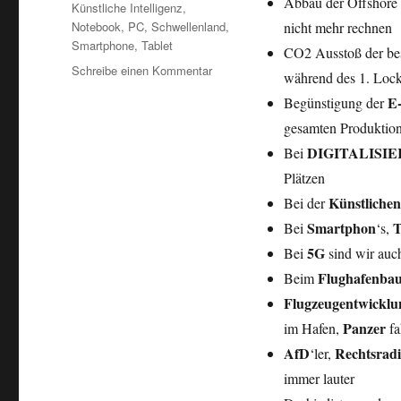
Abbau der Offshore 
Künstliche Intelligenz
,
Notebook
,
PC
,
Schwellenland
,
nicht mehr rechnen
Smartphone
,
Tablet
CO2 Ausstoß der be
zu
Schreibe einen Kommentar
während des 1. Loc
Mutiert
E
Begünstigung der
Deutschland
zum
gesamten Produktion
Schwellenland
DIGITALISI
Bei
?
Plätzen
Künstlichen 
Bei der
Smartphon
T
Bei
‘s,
5G
Bei
sind wir auc
Flughafenba
Beim
Flugzeugentwicklu
Panzer
im Hafen,
fa
AfD
Rechtsradi
‘ler,
immer lauter