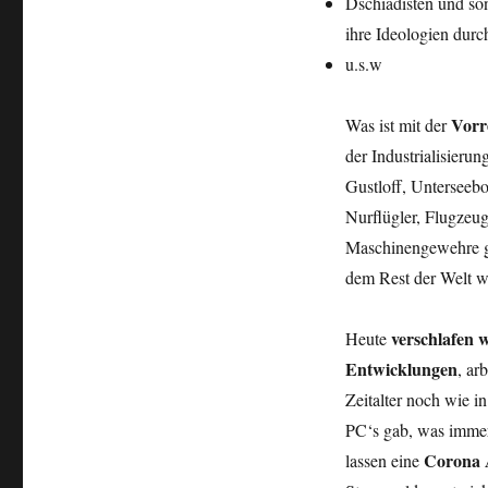
Dschiadisten und so
ihre Ideologien durc
u.s.w
Vorr
Was ist mit der
der Industrialisieru
Gustloff, Unterseebo
Nurflügler, Flugzeu
Maschinengewehre g
dem Rest der Welt w
verschlafen w
Heute
Entwicklungen
, ar
Zeitalter noch wie in
PC‘s gab, was immerh
Corona 
lassen eine