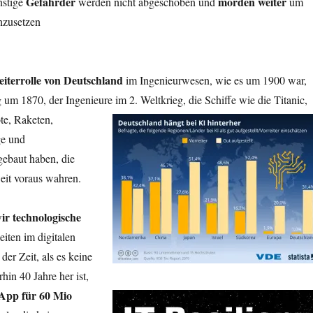
Gefährder
morden weiter
nstige
werden nicht abgeschoben und
um
hzusetzen
eiterrolle von Deutschland
im Ingenieurwesen, wie es um 1900 war,
ng um 1870, der Ingenieure im 2.
Weltkrieg, die Schiffe wie die Titanic,
te, Raketen,
ge und
ebaut haben, die
eit voraus wahren.
ir technologische
beiten im digitalen
 der Zeit, als es keine
in 40 Jahre her ist,
App für 60 Mio