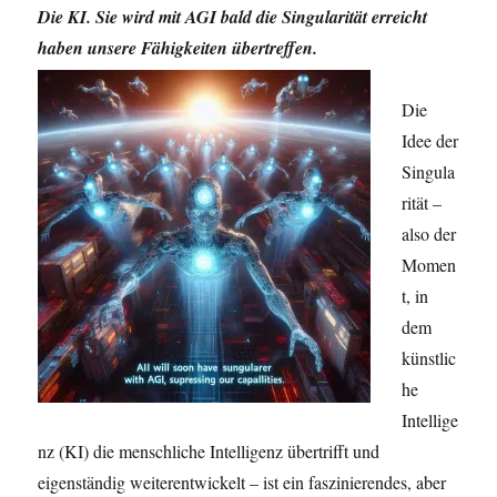
Die KI. Sie wird mit AGI bald die Singularität erreicht
haben unsere Fähigkeiten übertreffen.
Die
Idee der
Singula
rität –
also der
Momen
t, in
dem
künstlic
he
Intellige
nz (KI) die menschliche Intelligenz übertrifft und
eigenständig weiterentwickelt – ist ein faszinierendes, aber