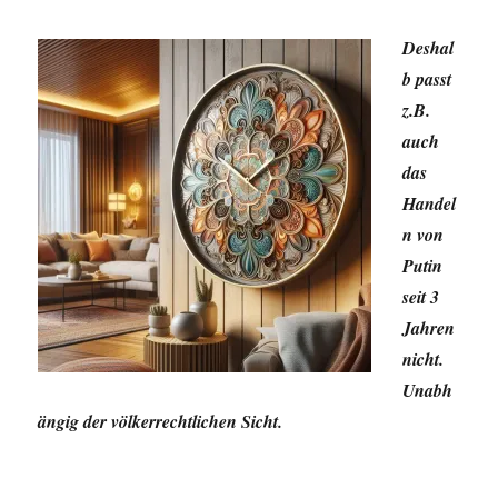
Deshal
b passt
z.B.
auch
das
Handel
n von
Putin
seit 3
Jahren
nicht.
Unabh
ängig der völkerrechtlichen Sicht.