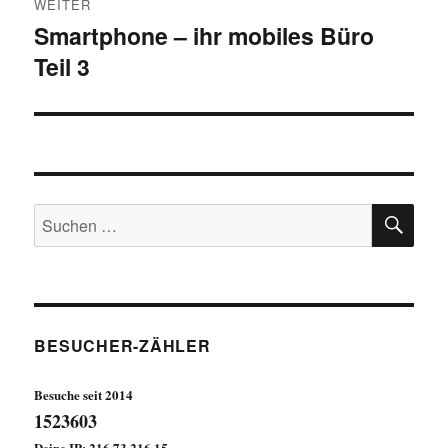
WEITER
Smartphone – ihr mobiles Büro
Nächster
Teil 3
Beitrag:
SU
Suchen
nach:
BESUCHER-ZÄHLER
Besuche seit 2014
1523603
Deine IP: 216.73.216.15