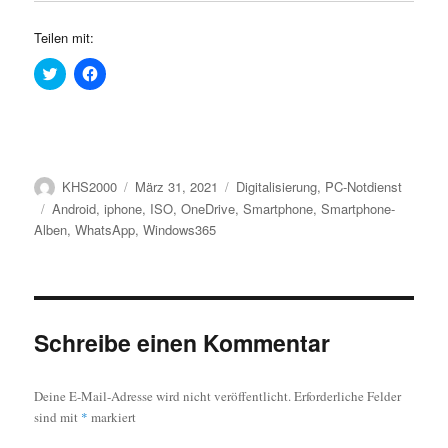
Teilen mit:
K
K
l
l
i
i
c
c
k
k
,
,
u
u
m
m
ü
a
Autor
Veröffentlicht
Kategorien
KHS2000
März 31, 2021
Digitalisierung
,
PC-Notdienst
b
u
e
f
am
Schlagwörter
Android
,
iphone
,
ISO
,
OneDrive
,
Smartphone
,
Smartphone-
r
F
T
a
Alben
,
WhatsApp
,
Windows365
w
c
i
e
t
b
t
o
e
o
r
k
z
z
u
u
Schreibe einen Kommentar
t
t
e
e
i
i
l
l
e
e
Deine E-Mail-Adresse wird nicht veröffentlicht.
Erforderliche Felder
n
n
sind mit
*
markiert
(
(
W
W
i
i