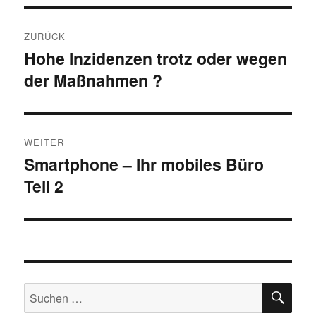
Beitragsnavigation
ZURÜCK
Hohe Inzidenzen trotz oder wegen
Vorheriger
der Maßnahmen ?
Beitrag:
WEITER
Smartphone – Ihr mobiles Büro
Nächster
Teil 2
Beitrag:
SU
Suchen
nach: