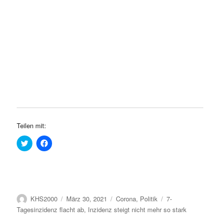
Teilen mit:
K
K
l
l
i
i
c
c
k
k
,
,
u
u
m
m
ü
a
Autor
Veröffentlicht
Kategorien
Schlagwörter
KHS2000
März 30, 2021
Corona
,
Politik
7-
b
u
e
f
am
Tagesinzidenz flacht ab
,
Inzidenz steigt nicht mehr so stark
r
F
T
a