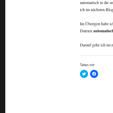
automatisch in die u
ich im nächsten Blog
Im Überigen habe ich
automatisc
Dateien
Darauf gehe ich im 
Teilen mit:
K
K
l
l
i
i
c
c
k
k
,
,
u
u
m
m
ü
a
b
u
e
f
r
F
T
a