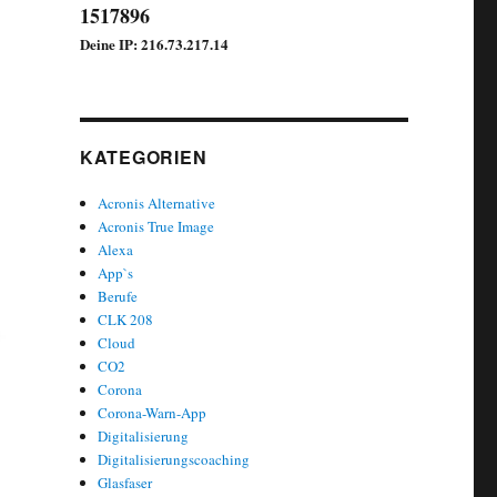
1517896
Deine IP: 216.73.217.14
KATEGORIEN
Acronis Alternative
Acronis True Image
Alexa
App`s
Berufe
CLK 208
Cloud
CO2
Corona
Corona-Warn-App
Digitalisierung
Digitalisierungscoaching
Glasfaser