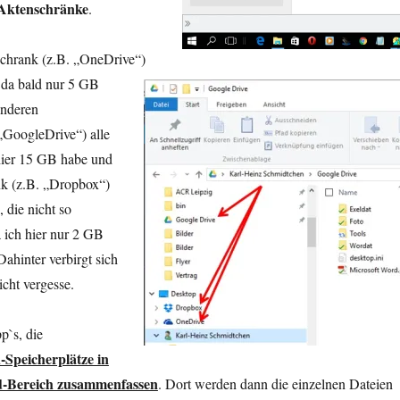
Aktenschränke
.
chrank (z.B. „OneDrive“)
, da bald nur 5 GB
anderen
„GoogleDrive“) alle
hier 15 GB habe und
 (z.B. „Dropbox“)
 die nicht so
 ich hier nur 2 GB
Dahinter verbirgt sich
icht vergesse.
p`s, die
-Speicherplätze in
d-Bereich zusammenfassen
. Dort werden dann die einzelnen Dateien