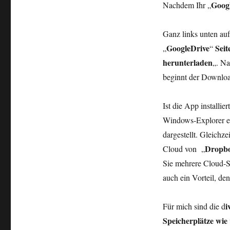
Goog
Nachdem Ihr „
Ganz links unten auf
GoogleDrive
Seit
„
“
herunterladen
„. Na
beginnt der Download
Ist die App installier
Windows-Explorer e
dargestellt. Gleichz
Dropb
Cloud von „
Sie mehrere Cloud-Sp
auch ein Vorteil, den
i
Für mich sind die d
Speicherplätze wie