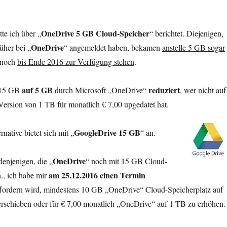
OneDrive 5 GB Cloud-Speicher
tte ich über „
“ berichtet. Diejenigen,
OneDrive
üher bei „
“ angemeldet haben, bekamen
anstelle 5 GB sogar
r noch
bis Ende 2016 zur Verfügung stehen
.
auf 5 GB
reduziert
 15 GB
durch Microsoft „OneDrive“
, wer nicht auf
 Version von 1 TB für monatlich € 7,00 upgedatet hat.
GoogleDrive 15 GB
rnative bietet sich mit „
“ an.
OneDrive
enjenigen, die „
“ noch mit 15 GB Cloud-
am 25.12.2016 einen Termin
., ich habe mir
uffordern wird, mindestens 10 GB „OneDrive“ Cloud-Speicherplatz auf
rschieben oder für € 7,00 monatlich „OneDrive“ auf 1 TB zu erhöhen.