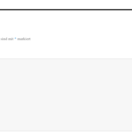
r sind mit
*
markiert