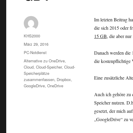
Im letzten Beitrag ha
die sich 2015 oder fr
Autor
KHS2000
15 GB
, die aber nu
Veröffentlicht
März 29, 2016
am
Kategorien
PC-Notdienst
Danach werden die
Schlagwörter
Alternative zu OneDrive
,
die kostenpflichtige
Cloud
,
Cloud-Speicher
,
Cloud-
Speicherplätze
Eine zusätzliche Alte
zusammenfassen
,
Dropbox
,
GoogleDrive
,
OneDrive
Auch ich gehöre zu d
Speicher nutzen. D.h
gesetzt, der mich a
„GoogleDrive“ zu ve