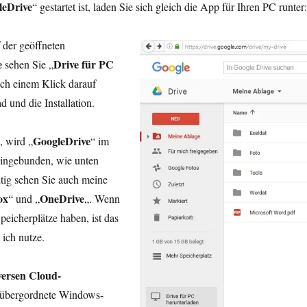
leDrive
“ gestartet ist, laden Sie sich gleich die App für Ihren PC runter:
 der geöffneten
e
Drive für PC
sehen Sie „
ch einem Klick darauf
 und die Installation.
GoogleDrive
t, wird „
“ im
ingebunden, wie unten
eitig sehen Sie auch meine
ox
OneDrive
“ und „
„. Wenn
eicherplätze haben, ist das
 ich nutze.
versen Cloud-
übergordnete Windows-