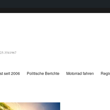
1525-3541967
t seit 2006
Politische Berichte
Motorrad fahren
Regis