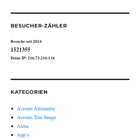
in
der
Logisticbranche
BESUCHER-ZÄHLER
Besuche seit 2014
1521355
Deine IP: 216.73.216.134
KATEGORIEN
Acronis Alternative
Acronis True Image
Alexa
App`s