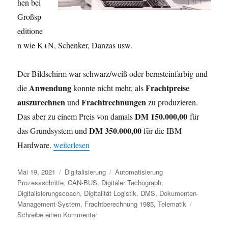
hen bei
Großsp
editione
n wie K+N, Schenker, Danzas usw.
Der Bildschirm war schwarz/weiß oder bernsteinfarbig und
Anwendung
Frachtpreise
die
konnte nicht mehr, als
auszurechnen
Frachtrechnungen
und
zu produzieren.
DM 150.000,00
Das aber zu einem Preis von damals
für
DM 350.000,00
das Grundsystem und
für die IBM
„Digitalität in der Logisticbranche“
Hardware.
weiterlesen
Veröffentlicht
Kategorien
Schlagwörter
Mai 19, 2021
Digitalisierung
Automatisierung
am
Prozessschritte
,
CAN-BUS
,
Digitaler Tachograph
,
Digitalisierungscoach
,
Digitalität Logistik
,
DMS
,
Dokumenten-
Management-System
,
Frachtberechnung 1985
,
Telematik
zu
Schreibe einen Kommentar
Digitalität