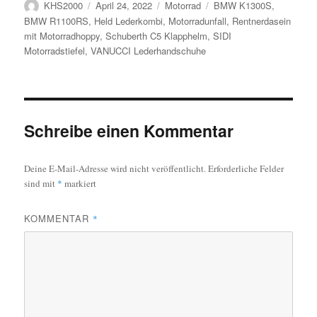
Autor
Veröffentlicht
Kategorien
Schlagwörter
KHS2000
April 24, 2022
Motorrad
BMW K1300S
,
b
u
e
f
am
BMW R1100RS
,
Held Lederkombi
,
Motorradunfall
,
Rentnerdasein
r
F
T
a
mit Motorradhoppy
,
Schuberth C5 Klapphelm
,
SIDI
w
c
Motorradstiefel
,
VANUCCI Lederhandschuhe
i
e
t
b
t
o
e
o
r
k
z
z
u
u
t
t
Schreibe einen Kommentar
e
e
i
i
l
l
e
e
n
n
Deine E-Mail-Adresse wird nicht veröffentlicht.
Erforderliche Felder
(
(
W
W
sind mit
*
markiert
i
i
r
r
d
d
i
i
KOMMENTAR
*
n
n
n
n
e
e
u
u
e
e
m
m
F
F
e
e
n
n
s
s