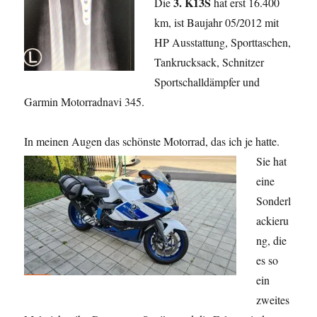
3. K13S
Die
hat erst 16.400
km, ist Baujahr 05/2012 mit
HP Ausstattung, Sporttaschen,
Tankrucksack, Schnitzer
Sportschalldämpfer und
Garmin Motorradnavi 345.
In meinen Augen das schönste Motorrad, das ich je hatte.
Sie
hat
eine
Sonderl
ackieru
ng, die
es so
ein
zweites