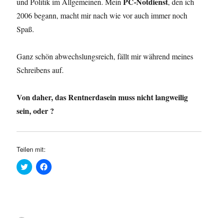
PC-Notdienst
und Politik im Allgemeinen. Mein
, den ich
2006 begann, macht mir nach wie vor auch immer noch
Spaß.
Ganz schön abwechslungsreich, fällt mir während meines
Schreibens auf.
Von daher, das Rentnerdasein muss nicht langweilig
sein, oder ?
Teilen mit:
K
K
l
l
i
i
c
c
k
k
,
,
u
u
m
m
ü
a