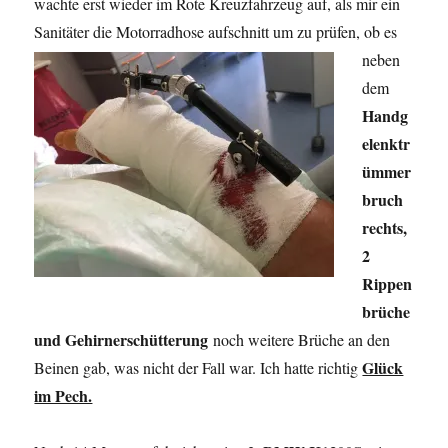
wachte erst wieder im Rote Kreuzfahrzeug auf, als mir ein
Sanitäter die Motorradhose
aufschnitt um zu prüfen, ob es
neben
dem
Handg
elenktr
ümmer
bruch
rechts,
2
Rippen
brüche
und Gehirnerschütterung
noch weitere Brüche an den
Glück
Beinen gab, was nicht der Fall war. Ich hatte richtig
im Pech.