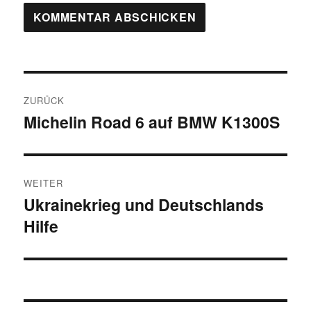
Beitragsnavigation
ZURÜCK
Michelin Road 6 auf BMW K1300S
Vorheriger
Beitrag:
WEITER
Ukrainekrieg und Deutschlands
Nächster
Hilfe
Beitrag: