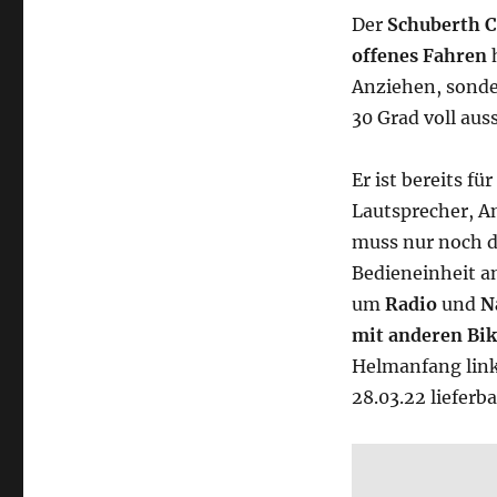
Der
Schuberth 
offenes Fahren
h
Anziehen, sonde
30 Grad voll auss
Er ist bereits fü
Lautsprecher, A
muss nur noch d
Bedieneinheit an
um
Radio
und
N
mit anderen Bik
Helmanfang links
28.03.22 lieferba