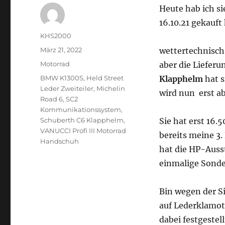
Heute hab ich si
16.10.21 gekauft
Autor
KHS2000
Veröffentlicht
März 21, 2022
wettertechnisch
am
Kategorien
Motorrad
aber die Liefer
Schlagwörter
BMW K1300S
,
Held Street
Klapphelm
hat s
Leder Zweiteiler
,
Michelin
wird nun erst ab
Road 6
,
SC2
Kommunikationssystem
,
Schuberth C6 Klapphelm
,
Sie hat erst 16.5
VANUCCI Profi III Motorrad
bereits meine 3
Handschuh
hat die HP-Auss
einmalige Sonde
Bin wegen der Si
auf Lederklamo
dabei festgestell