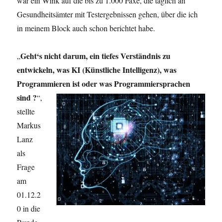
war ein Wink auf die bis zu 1.000 Faxe, die täglich an
Gesundheitsämter mit Testergebnissen gehen, über die ich
in meinem Block auch schon berichtet habe.
Geht‘s nicht darum, ein tiefes Verständnis zu
„
entwickeln, was KI (Künstliche Intelligenz), was
Programmieren ist oder was
Programmiersprachen
sind ?
“,
stellte
Markus
Lanz
als
Frage
am
01.12.2
0 in die