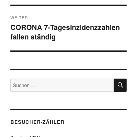
WEITER
CORONA 7-Tagesinzidenzzahlen
Nächster
fallen ständig
Beitrag:
SU
Suchen
nach:
BESUCHER-ZÄHLER
Besuche seit 2014