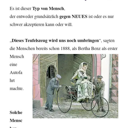
Typ von Mensch
Es ist dieser
,
gegen NEUES
der entweder grundsätzlich
ist oder es nur
schwer akzeptieren kann oder will.
Dieses Teufelszeug wird uns noch umbringen
„
“, sagten
die Menschen bereits schon 1888, als Bertha
Benz als erster
Mensch
eine
Autofa
hrt
machte.
Solche
Mensc