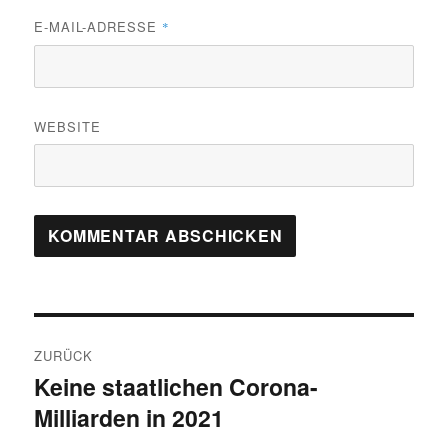
E-MAIL-ADRESSE
*
WEBSITE
Beitragsnavigation
ZURÜCK
Keine staatlichen Corona-
Vorheriger
Milliarden in 2021
Beitrag: