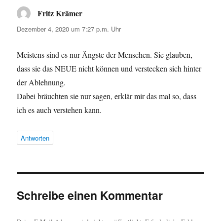
d
d
Fritz Krämer
i
i
sagt:
n
n
n
n
Dezember 4, 2020 um 7:27 p.m. Uhr
e
e
u
u
e
e
m
m
Meistens sind es nur Ängste der Menschen. Sie glauben,
F
F
e
e
dass sie das NEUE nicht können und verstecken sich hinter
n
n
s
s
der Ablehnung.
t
t
e
e
Dabei bräuchten sie nur sagen, erklär mir das mal so, dass
r
r
g
g
e
e
ich es auch verstehen kann.
ö
ö
f
f
f
f
n
n
Antworten
e
e
t
t
)
)
Schreibe einen Kommentar