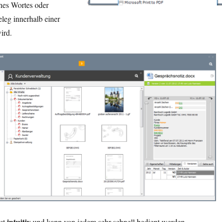
nes Wortes oder
leg innerhalb einer
ird.
intuitiv
lut
und kann von jedem sehr schnell bedient werden.