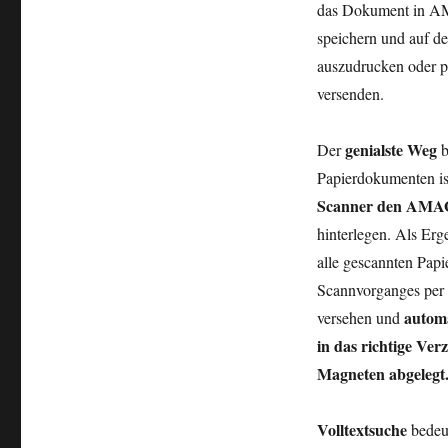
das Dokument in 
speichern und auf d
auszudrucken
oder p
versenden.
genialste Weg
Der
b
Papierdokumenten is
Scanner den AMA
hinterlegen. Als Er
alle gescannten Pap
Scannvorganges per
autom
versehen und
in das richtige Ver
Magneten abgelegt
Volltextsuche
bedeut