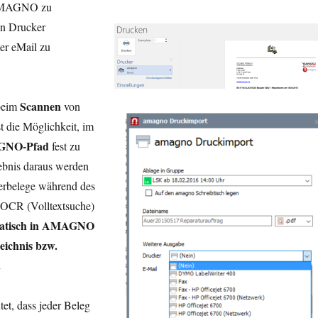
AMAGNO zu
en Drucker
er eMail zu
Scannen
eim
von
t die Möglichkeit, im
GNO-Pfad
fest zu
gebnis daraus werden
ierbelege während des
 OCR (Volltextsuche)
atisch in AMAGNO
zeichnis bzw.
.
et, dass jeder Beleg