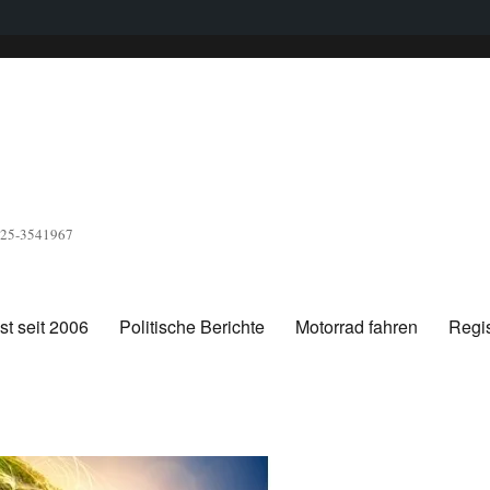
1525-3541967
t seit 2006
Politische Berichte
Motorrad fahren
Regis