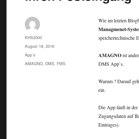
Wie im letzten Blogb
Managmenet-Syst
Autor
KHS2000
speichertechnische E
Veröffentlicht
August 18, 2016
am
Kategorien
AMAGNO
App`s
ist ander
Schlagwörter
AMAGNO
,
DMS
,
FMS
DMS App`s.
Warum ? Darauf geh
ein.
Die App läuft in der
Zugangsdaten auf Ih
Eintrages).