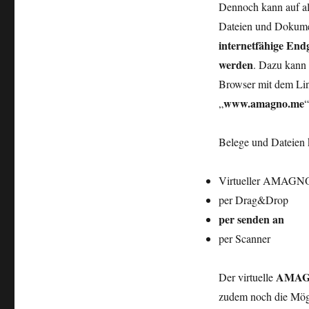
Dennoch kann auf all
Dateien und Dokume
internetfähige End
werden
. Dazu kann 
Browser mit dem Li
www.amagno.me
„
“
Belege und Dateien
Virtueller AMAGNO D
per Drag&Drop
per senden an
per Scanner
AMAG
Der virtuelle
zudem noch die
Mögl