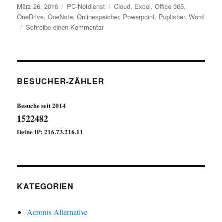
Veröffentlicht
Kategorien
Schlagwörter
März 26, 2016
PC-Notdienst
Cloud
,
Excel
,
Office 365
,
am
OneDrive
,
OneNote
,
Onlinespeicher
,
Powerpoint
,
Puplisher
,
Word
zu
Schreibe einen Kommentar
Office
365
kostenlos
in
„OneDrive“
BESUCHER-ZÄHLER
nutzen
Besuche seit 2014
1522482
Deine IP: 216.73.216.11
KATEGORIEN
Acronis Alternative