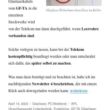
Glasfaserkabels
GF-TA
vom
in die
Glasfaser-Teilnehmer-Anschluss im Keller
einzelnen
Stockwerke wird
Leerrohre
von der Telekom nur dann durchgeführt, wenn
vorhanden sind
.
Telekom
Solche verlegen zu lassen, kann bei der
kostenpflichtig
beauftragt werden oder man entscheidet
später selbst zu machen
sich dafür, das
.
Was man dazu benötigt und zu beachten ist, habe ich im
Newsletter 4 beschrieben
nachfolgenden
, der mit einem
„Newsletter 4 – Glasfase
Klick auch downgeladen werden kann.
weiterlesen
Veröffentlicht
Kategorien
Schlagwörter
April 14, 2023
Glasfaser
,
PC-Notdienst
APL
am
(Anschlusspunkt Linientechnik
,
Endstücke
,
GF-TA (Glasfaser-