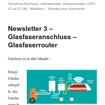
Teilnehmer-Anschluss)
,
Glasfaserkabel
,
Glasfasermodem (ONT)
,
zu
LC auf LC LWL
,
Wanddose
Schreibe einen Kommentar
Newsletter
4
–
Newsletter 3 –
Glasfaser
Inhouseverleg
Glasfaseranschluss –
Glasfaserrouter
Glasfaser ist in aller Munde !
Einige
Glasfas
erbegrif
fe, der
Glasfas
eransch