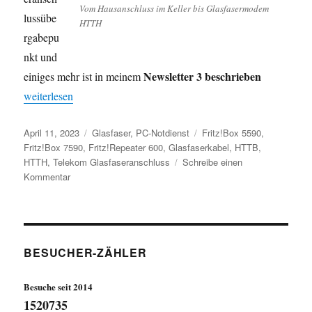
Vom Hausanschluss im Keller bis Glasfasermodem
lussübe
HTTH
rgabepu
nkt und
Newsletter 3 beschrieben
einiges mehr ist in meinem
„Newsletter 3 – Glasfaseranschluss – Glasfaserrouter“
weiterlesen
Veröffentlicht
Kategorien
Schlagwörter
April 11, 2023
Glasfaser
,
PC-Notdienst
Fritz!Box 5590
,
am
Fritz!Box 7590
,
Fritz!Repeater 600
,
Glasfaserkabel
,
HTTB
,
HTTH
,
Telekom Glasfaseranschluss
Schreibe einen
zu
Kommentar
Newsletter
3
–
Glasfaseranschluss
–
BESUCHER-ZÄHLER
Glasfaserrouter
Besuche seit 2014
1520735