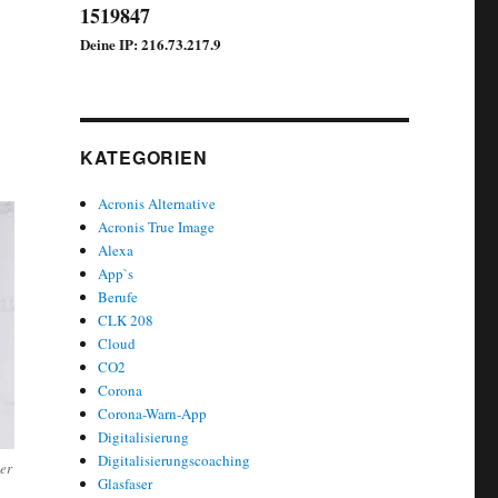
1519847
Deine IP: 216.73.217.9
KATEGORIEN
Acronis Alternative
Acronis True Image
Alexa
App`s
Berufe
CLK 208
Cloud
CO2
Corona
Corona-Warn-App
Digitalisierung
Digitalisierungscoaching
er
Glasfaser