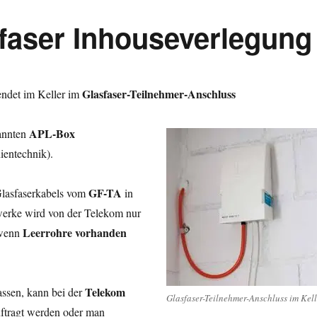
sfaser Inhouseverlegung
Glasfaser-Teilnehmer-Anschluss
endet im Keller im
APL-Box
nannten
ientechnik).
GF-TA
Glasfaserkabels vom
in
werke wird von der Telekom nur
Leerrohre vorhanden
 wenn
Telekom
assen, kann bei der
Glasfaser-Teilnehmer-Anschluss im Kell
ftragt werden oder man