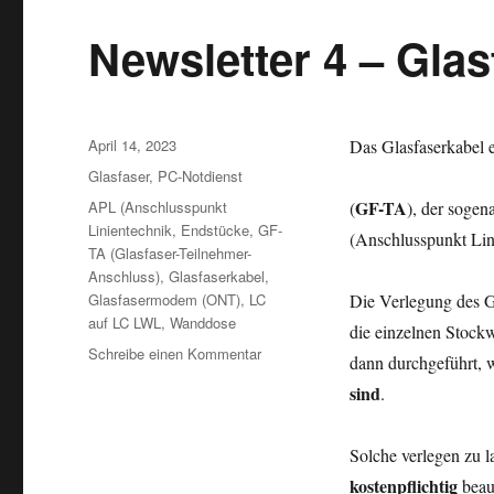
Newsletter 4 – Gla
Veröffentlicht
April 14, 2023
Das Glasfaserkabel 
am
Kategorien
Glasfaser
,
PC-Notdienst
Schlagwörter
GF-TA
APL (Anschlusspunkt
(
), der soge
Linientechnik
,
Endstücke
,
GF-
(Anschlusspunkt Lin
TA (Glasfaser-Teilnehmer-
Anschluss)
,
Glasfaserkabel
,
Glasfasermodem (ONT)
,
LC
Die Verlegung des 
auf LC LWL
,
Wanddose
die einzelnen Stock
zu
Schreibe einen Kommentar
dann durchgeführt,
Newsletter
sind
.
4
–
Glasfaser
Solche verlegen zu l
Inhouseverlegung
kostenpflichtig
beau