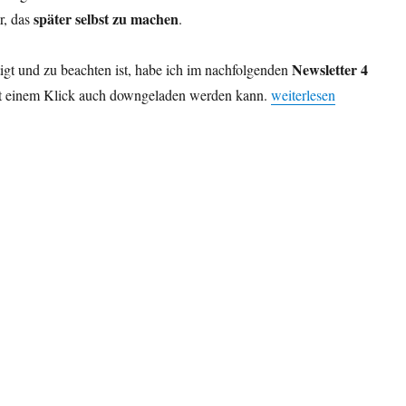
später selbst zu machen
r, das
.
Newsletter 4
gt und zu beachten ist, habe ich im nachfolgenden
„Newsletter 4 – Glasfa
it einem Klick auch downgeladen werden kann.
weiterlesen