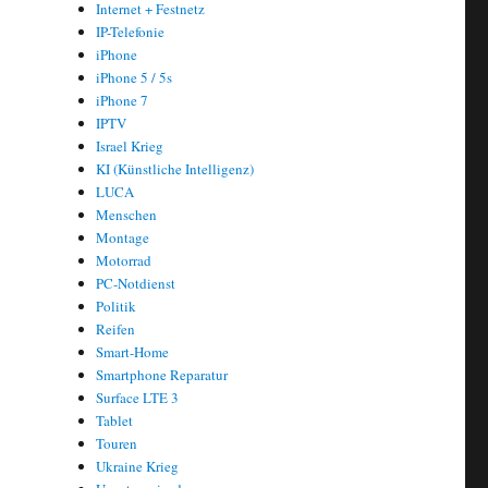
Internet + Festnetz
IP-Telefonie
iPhone
iPhone 5 / 5s
iPhone 7
ser Inhouseverlegung“
IPTV
Israel Krieg
KI (Künstliche Intelligenz)
LUCA
Menschen
Montage
Motorrad
PC-Notdienst
Politik
Reifen
Smart-Home
Smartphone Reparatur
Surface LTE 3
Tablet
Touren
Ukraine Krieg