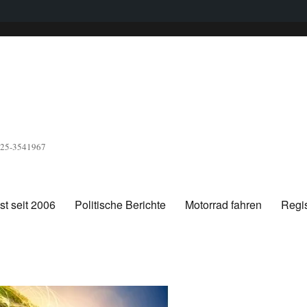
1525-3541967
t seit 2006
Politische Berichte
Motorrad fahren
Regis