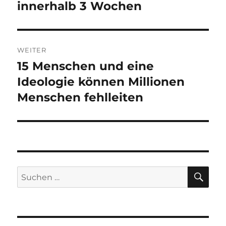
Beitrag:
innerhalb 3 Wochen
WEITER
15 Menschen und eine
Nächster
Beitrag:
Ideologie können Millionen
Menschen fehlleiten
SU
Suchen
nach: