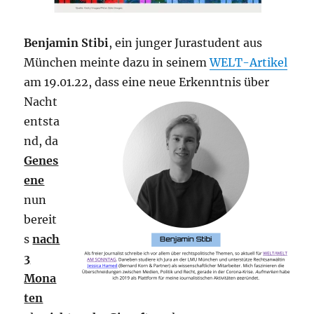
Benjamin Stibi
, ein junger Jurastudent aus
München meinte dazu in seinem
WELT-Artikel
am 19.01.22, dass eine neue
Erkenntnis über
Nacht
entsta
nd, da
Genes
ene
nun
bereit
s
nach
3
Mona
ten