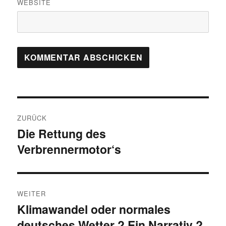
WEBSITE
Beitragsnavigation
ZURÜCK
Die Rettung des
Vorheriger
Verbrennermotor‘s
Beitrag:
WEITER
Klimawandel oder normales
Nächster
deutsches Wetter ? Ein Narrativ ?
Beitrag: