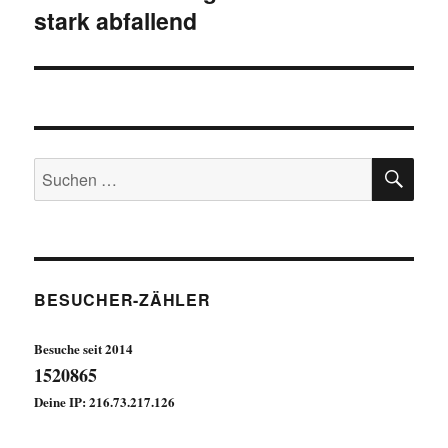
stark abfallend
Beitrag:
SU
Suchen
nach:
BESUCHER-ZÄHLER
Besuche seit 2014
1520865
Deine IP: 216.73.217.126