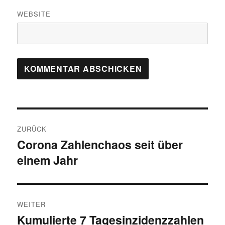
WEBSITE
Beitragsnavigation
ZURÜCK
Corona Zahlenchaos seit über
Vorheriger
einem Jahr
Beitrag:
WEITER
Kumulierte 7 Tagesinzidenzzahlen
Nächster