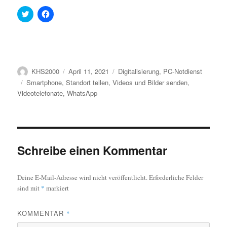
K
K
l
l
i
i
c
c
k
k
,
,
u
u
m
m
ü
a
Autor
Veröffentlicht
Kategorien
KHS2000
April 11, 2021
Digitalisierung
,
PC-Notdienst
b
u
e
f
am
Schlagwörter
Smartphone
,
Standort teilen
,
Videos und Bilder senden
,
r
F
T
a
Videotelefonate
,
WhatsApp
w
c
i
e
t
b
t
o
e
o
r
k
z
z
u
u
Schreibe einen Kommentar
t
t
e
e
i
i
l
l
e
e
Deine E-Mail-Adresse wird nicht veröffentlicht.
Erforderliche Felder
n
n
sind mit
*
markiert
(
(
W
W
i
i
r
r
KOMMENTAR
*
d
d
i
i