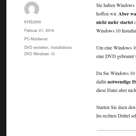
Sie haben Windows 10
Aber wa
hoffen wir.
Autor
nicht mehr startet
KHS2000
o
Veröffentlicht
Februar 21, 2016
Windows 10 Installa
am
Kategorien
PC-Notdienst
Schlagwörter
DVD erstellen
,
Installations
Um eine Windows 10
DVD Windows 10
eine DVD gebrannt 
Da Sie Windows 10 be
notwendige I
dafür
diese Datei aber nich
Starten Sie dazu de
Im rechten Drittel se