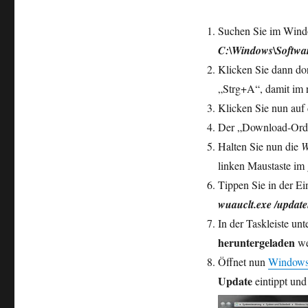
Suchen Sie im Windo
C:\Windows\Softwa
Klicken Sie dann do
„Strg+A“, damit im r
Klicken Sie nun auf 
Der „Download-Ordne
Halten Sie nun die
W
linken Maustaste im
Tippen Sie in der Ei
wuauclt.exe /updat
In der Taskleiste un
heruntergeladen
we
Öffnet nun
Windows
Update
eintippt und