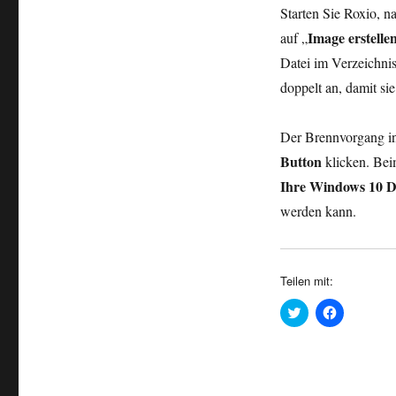
Starten Sie Roxio, na
Image erstelle
auf „
Datei im Verzeichnis
doppelt an, damit si
Der Brennvorgang in
Button
klicken. Bei
Ihre Windows 10 
werden kann.
Teilen mit:
K
K
l
l
i
i
c
c
k
k
,
,
u
u
m
m