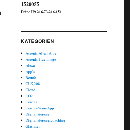
1520055
Deine IP: 216.73.216.151
l
KATEGORIEN
Acronis Alternative
Acronis True Image
Alexa
App`s
Berufe
CLK 208
Cloud
CO2
Corona
Corona-Warn-App
Digitalisierung
Digitalisierungscoaching
Glasfaser