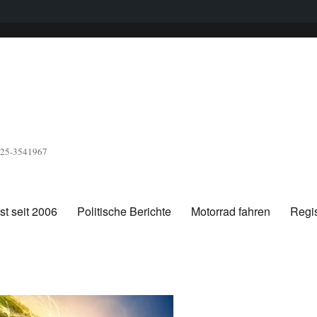
1525-3541967
t seit 2006
Politische Berichte
Motorrad fahren
Regis