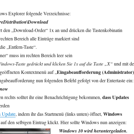
ws Explorer folgende Verzeichnisse:
reDistribution\Download
rt den „Download-Order“ 1x an und drücken die Tastenkobinatin
echten Bereich alle Einträge markiert sind
die „Entfern-Taste“.
r“ muss im rechten Bereich leer sein
indows-Taste gedrückt und klicken Sie 1x auf die Taste „X“
und mit de
Eingabeaufforderung (Administrator)
 geöffneten Kontextmenü auf „
ngabeaufforderung nun folgenden Befehl gefolgt von der Entertaste ein:
enow
dass Updates
ten rechts solltet ihr eine Benachrichtigung bekommen,
rden
Windows
 Update
, indem ihr das Startmenü (links unten) öffnet,
 auf den selbigen Eintrag klickt. Hier sollte Windows nun anzeigen:
Windows 10 wird heruntergeladen.