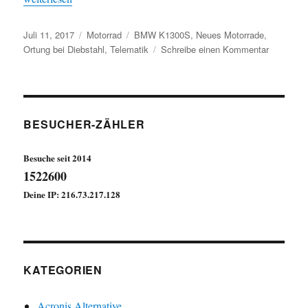
Veröffentlicht
Kategorien
Schlagwörter
Juli 11, 2017
Motorrad
BMW K1300S
,
Neues Motorrade
,
am
zu
Ortung bei Diebstahl
,
Telematik
Schreibe einen Kommentar
Neues
Motorrad
BESUCHER-ZÄHLER
Besuche seit 2014
1522600
Deine IP: 216.73.217.128
KATEGORIEN
Acronis Alternative