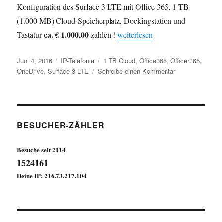
Konfiguration des Surface 3 LTE mit Office 365, 1 TB
(1.000 MB) Cloud-Speicherplatz, Dockingstation und
ca. € 1.000,00
„Surface 3 LTE für € 399,20 nett
Tastatur
zahlen !
weiterlesen
Veröffentlicht
Kategorien
Schlagwörter
Juni 4, 2016
IP-Telefonie
1 TB Cloud
,
Office365
,
Officer365
,
am
zu
OneDrive
,
Surface 3 LTE
Schreibe einen Kommentar
Surface
3
LTE
für
€
BESUCHER-ZÄHLER
399,20
netto
Besuche seit 2014
1524161
Deine IP: 216.73.217.104