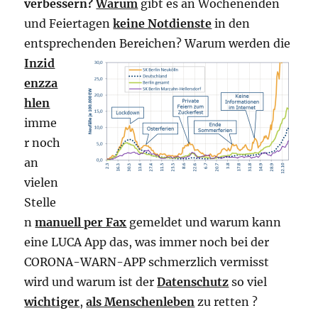
verbessern?
Warum
gibt es an Wochenenden
und Feiertagen
keine Notdienste
in den
entsprechenden Bereichen? Warum werden die
Inzid
enzza
hlen
imme
r noch
an
vielen
Stelle
n
manuell per Fax
gemeldet und warum kann
eine LUCA App das, was immer noch bei der
CORONA-WARN-APP schmerzlich vermisst
wird und warum ist der
Datenschutz
so viel
wichtiger
,
als Menschenleben
zu retten ?