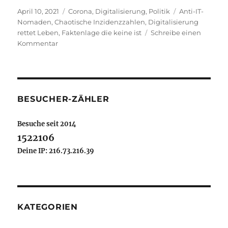
Veröffentlicht
Kategorien
Schlagwörter
April 10, 2021
Corona
,
Digitalisierung
,
Politik
Anti-IT-
am
Nomaden
,
Chaotische Inzidenzzahlen
,
Digitalisierung
rettet Leben
,
Faktenlage die keine ist
Schreibe einen
zu
Kommentar
Corona
Zahlenchaos
seit
über
einem
BESUCHER-ZÄHLER
Jahr
Besuche seit 2014
1522106
Deine IP: 216.73.216.39
KATEGORIEN