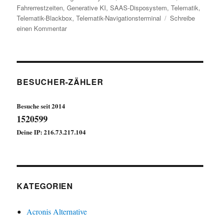
Fahrerrestzeiten
,
Generative KI
,
SAAS-Disposystem
,
Telematik
,
Telematik-Blackbox
,
Telematik-Navigationsterminal
Schreibe
zu
einen Kommentar
DIGITALISIERUNG
eines
Logistikunternehmens
–
5.
BESUCHER-ZÄHLER
vor
Ort
Besuche seit 2014
Termin
1520599
Deine IP: 216.73.217.104
KATEGORIEN
Acronis Alternative