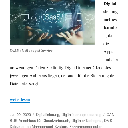
Digitali
sierung
meines
Kunde
n, da
die
SAAS als Managed Service
Apps
und alle
notwendigen Daten zukünftig Digital in einer Cloud des
jeweiligen Anbieters liegen, der auch für die Sicherung der
Daten etc. sorgt.
„DIGITALISIERUNG eines Logistikunternehmens – 5. vor Ort 
weiterlesen
Veröffentlicht
Kategorien
Schlagwörter
Juli 29, 2023
Digitalisierung
,
Digitalisierungscoaching
CAN-
am
BUS-Anschluss für Dieselverbrauch
,
Digitaler-Tachograf
,
DMS
,
Dokumenten-Management-System
,
Fahrermassendaten
,