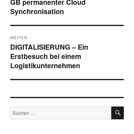
GB permanenter Cloud
Beitrag:
Synchronisation
WEITER
DIGITALISIERUNG – Ein
Nächster
Erstbesuch bei einem
Beitrag:
Logistikunternehmen
SU
Suchen
nach: