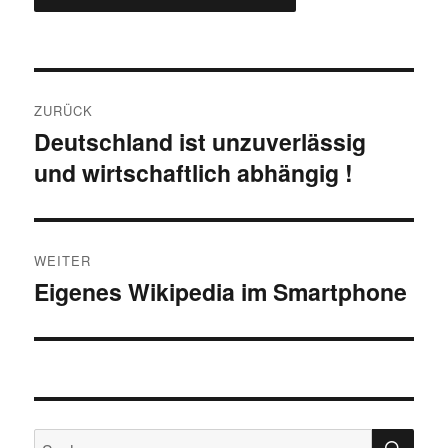
Beitragsnavigation
ZURÜCK
Deutschland ist unzuverlässig
Vorheriger
und wirtschaftlich abhängig !
Beitrag:
WEITER
Eigenes Wikipedia im Smartphone
Nächster
Beitrag:
SU
Suchen