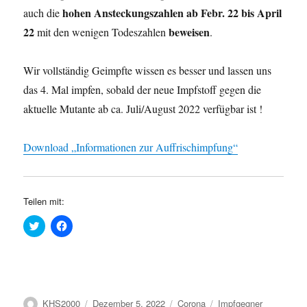
hohen Ansteckungszahlen ab Febr. 22 bis April
auch die
22
beweisen
mit den wenigen Todeszahlen
.
Wir vollständig Geimpfte wissen es besser und lassen uns
das 4. Mal impfen, sobald der neue Impfstoff gegen die
aktuelle Mutante ab ca. Juli/August 2022 verfügbar ist !
Download „Informationen zur Auffrischimpfung“
Teilen mit:
K
K
l
l
i
i
c
c
k
k
,
,
u
u
m
m
ü
a
Autor
Veröffentlicht
Kategorien
Schlagwörter
KHS2000
Dezember 5, 2022
Corona
Impfgegner
b
u