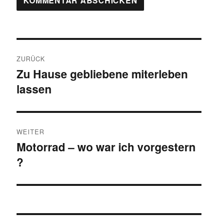
Beitragsnavigation
ZURÜCK
Zu Hause gebliebene miterleben
Vorheriger
lassen
Beitrag:
WEITER
Motorrad – wo war ich vorgestern
Nächster
?
Beitrag: