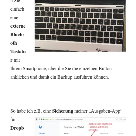
n Sie
einfach
eine
externe
Blueto
oth
Tastatu
r
mit
Ihrem Smartphone, über die Sie die einzelnen Button
anklicken und damit ein Backup ausführen können.
Sicherung
So habe ich z.B. eine
meiner „Ausga
ben-App“
für
Dropb