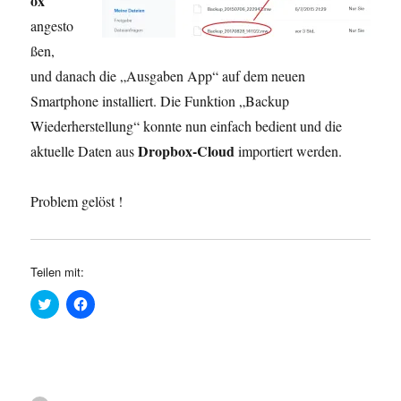
ox
angesto
ßen,
und danach die „Ausgaben App“ auf dem neuen
Smartphone installiert. Die Funktion „Backup
Wiederherstellung“ konnte nun einfach bedient und die
Dropbox-Cloud
aktuelle Daten aus
importiert werden.
Problem gelöst !
Teilen mit:
K
K
l
l
i
i
c
c
k
k
,
,
u
u
m
m
ü
a