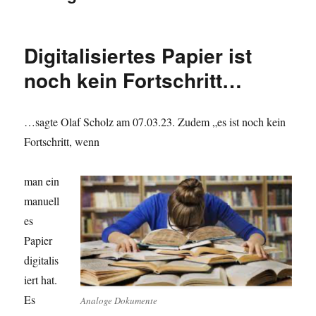
Digitalisiertes Papier ist
noch kein Fortschritt…
…
sagte Olaf Scholz am 07.03.23. Zudem
„es ist noch kein
Fortschritt, wenn
man ein
manuell
es
Papier
digitalis
iert hat.
Es
Analoge Dokumente