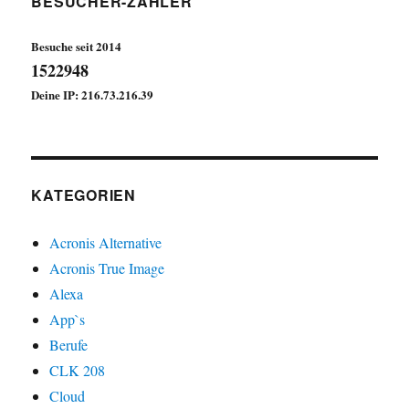
BESUCHER-ZÄHLER
Fortschritt…
Besuche seit 2014
1522948
Deine IP: 216.73.216.39
KATEGORIEN
Acronis Alternative
Acronis True Image
Alexa
App`s
Berufe
CLK 208
Cloud