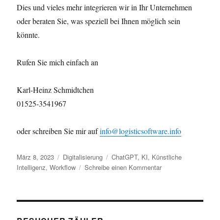
Dies und vieles mehr integrieren wir in Ihr Unternehmen
oder beraten Sie, was speziell bei Ihnen möglich sein
könnte.
Rufen Sie mich einfach an
Karl-Heinz Schmidtchen
01525-3541967
oder schreiben Sie mir auf
info@logisticsoftware.info
Veröffentlicht
Kategorien
Schlagwörter
März 8, 2023
Digitalisierung
ChatGPT
,
KI
,
Künstliche
am
zu
Intelligenz
,
Workflow
Schreibe einen Kommentar
Digitalisiertes
Papier
ist
noch
kein