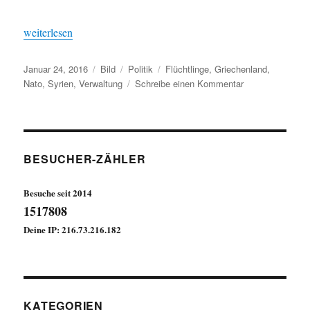
„Ich hab was zu sagen !“
weiterlesen
Veröffentlicht
Format
Kategorien
Schlagwörter
Januar 24, 2016
Bild
Politik
Flüchtlinge
,
Griechenland
,
am
zu
Nato
,
Syrien
,
Verwaltung
Schreibe einen Kommentar
Ich
hab
was
zu
sagen
BESUCHER-ZÄHLER
!
Besuche seit 2014
1517808
Deine IP: 216.73.216.182
KATEGORIEN