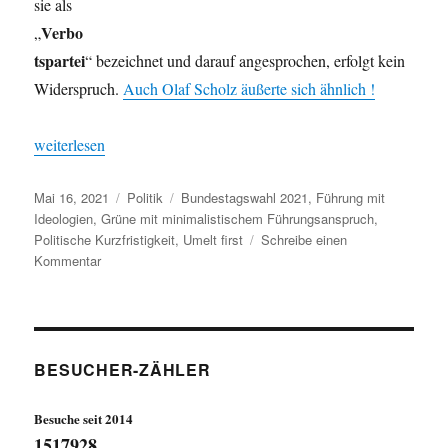
sie als
Verbo
„
tspartei
“ bezeichnet und darauf angesprochen, erfolgt kein
Widerspruch.
Auch Olaf Scholz äußerte sich ähnlich !
„GRÜNE – minimalistischer Führungsanspruch“
weiterlesen
Veröffentlicht
Kategorien
Schlagwörter
Mai 16, 2021
Politik
Bundestagswahl 2021
,
Führung mit
am
Ideologien
,
Grüne mit minimalistischem Führungsanspruch
,
Politische Kurzfristigkeit
,
Umelt first
Schreibe einen
zu
Kommentar
GRÜNE
–
minimalistischer
Führungsanspruch
BESUCHER-ZÄHLER
Besuche seit 2014
1517928