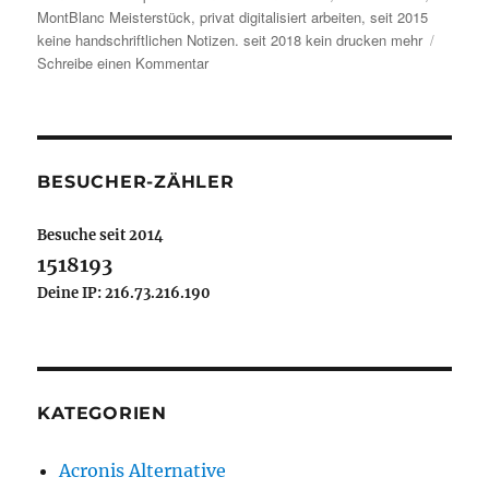
MontBlanc Meisterstück
,
privat digitalisiert arbeiten
,
seit 2015
keine handschriftlichen Notizen. seit 2018 kein drucken mehr
zu
Schreibe einen Kommentar
Wie
erkenne
ich,
digitalisiert
zu
BESUCHER-ZÄHLER
sein
?
Besuche seit 2014
1518193
Deine IP: 216.73.216.190
KATEGORIEN
Acronis Alternative