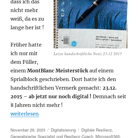
dass ich das
nicht mehr
weiß, da es zu
lange her ist !
Früher hatte
ich nur mit
Letzte handschriftliche Notiz 23.12 2015
dem Füller,
einem
MontBlanc Meisterstück
auf einem
Sprialblock geschrieben. Dort hatte ich den
handschriftlichen Vermerk gemacht:
23.12.
2015 – ab jetzt nur noch digital !
Demnach seit
8 Jahren nicht mehr !
„Wie erkenne ich, digitalisiert zu sein ?“
weiterlesen
Veröffentlicht
Kategorien
Schlagwörter
November 29, 2023
Digitalisierung
Digitale Resilienz
,
am
Generalisierter Spezialist und Resilienz-Coach
,
Mircrosoft365
,