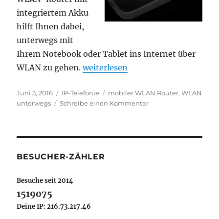
integriertem Akku
hilft Ihnen dabei,
unterwegs mit
Ihrem Notebook oder Tablet ins Internet über
„WLAN zum Mitnehmen“
WLAN zu gehen.
weiterlesen
Veröffentlicht
Kategorien
Schlagwörter
Juni 3, 2016
IP-Telefonie
mobiler WLAN Router
,
WLAN
am
zu
unterwegs
Schreibe einen Kommentar
WLAN
zum
Mitnehmen
BESUCHER-ZÄHLER
Besuche seit 2014
1519075
Deine IP: 216.73.217.46