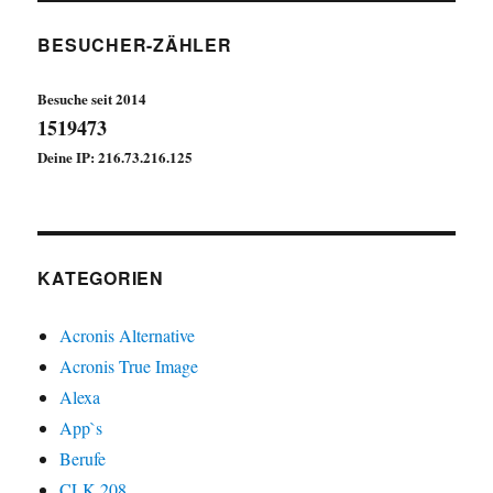
nicht,
was
BESUCHER-ZÄHLER
sie
tun
Besuche seit 2014
1519473
Deine IP: 216.73.216.125
KATEGORIEN
Acronis Alternative
Acronis True Image
Alexa
App`s
Berufe
CLK 208