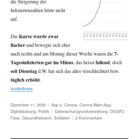
die Steigerung der
Infiziertenzahlen hörte nicht
auf.
Kurve wurde zwar
Die
flacher
und bewegte sich eher
7-
nach rechts und am Montag dieser Woche waren die
Tagesinfizierten
gar im Minus
fallend
, das heisst
, doch
seit Dienstag
d.W. hat sich das alles verschlechtert bzw.
täglich erhöht
.
„Denn Sie wissen nicht, was sie tun“
weiterlesen
Veröffentlicht
Kategorien
Dezember 11, 2020
App`s
,
Corona
,
Corona-Warn-App
,
am
Schlagwörter
Digitalisierung
,
Politik
Datenschutzgrundverordnung
,
DSGVO
,
zu
Faxe
,
Gesundheitsamt
,
Soldaten
2 Kommentare
Denn
Sie
wissen