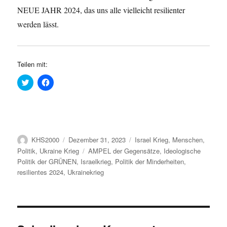
NEUE JAHR 2024, das uns alle vielleicht resilienter
werden lässt.
Teilen mit:
K
K
l
l
i
i
c
c
k
k
,
,
u
u
m
m
ü
a
Autor
Veröffentlicht
Kategorien
KHS2000
Dezember 31, 2023
Israel Krieg
,
Menschen
,
b
u
e
f
am
Schlagwörter
Politik
,
Ukraine Krieg
AMPEL der Gegensätze
,
Ideologische
r
F
T
a
Politik der GRÜNEN
,
Israelkrieg
,
Politik der Minderheiten
,
w
c
resilientes 2024
,
Ukrainekrieg
i
e
t
b
t
o
e
o
r
k
z
z
u
u
t
t
e
e