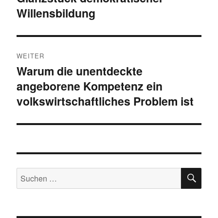
Willensbildung
Beitrag:
WEITER
Warum die unentdeckte
Nächster
angeborene Kompetenz ein
Beitrag:
volkswirtschaftliches Problem ist
SU
Suchen
nach: