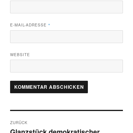
E-MAIL-ADRESSE
*
WEBSITE
Beitragsnavigation
ZURÜCK
Glanzstück demokratischer
Vorheriger