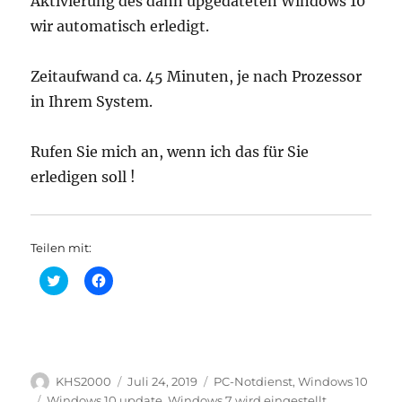
Aktivierung des dann upgedateten Windows 10
wir automatisch erledigt.
Zeitaufwand ca. 45 Minuten, je nach Prozessor
in Ihrem System.
Rufen Sie mich an, wenn ich das für Sie
erledigen soll !
Teilen mit:
K
K
l
l
i
i
c
c
k
k
,
,
u
u
m
m
ü
a
Autor
Veröffentlicht
Kategorien
KHS2000
Juli 24, 2019
PC-Notdienst
,
Windows 10
b
u
e
f
am
Schlagwörter
Windows 10 update
,
Windows 7 wird eingestellt