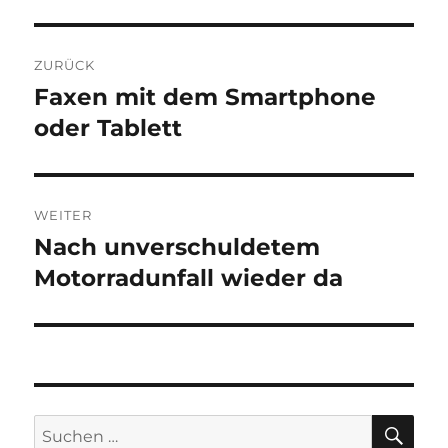
Beitragsnavigation
ZURÜCK
Faxen mit dem Smartphone
Vorheriger
Beitrag:
oder Tablett
WEITER
Nach unverschuldetem
Nächster
Beitrag:
Motorradunfall wieder da
SU
Suchen