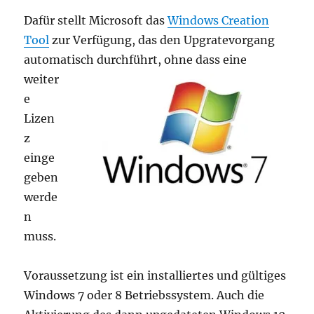
Dafür stellt Microsoft das
Windows Creation
Tool
zur Verfügung, das den Upgratevorgang
automatisch
durchführt, ohne dass eine
weiter
e
Lizen
z
einge
geben
werde
n
muss.
Voraussetzung ist ein installiertes und gültiges
Windows 7 oder 8 Betriebssystem. Auch die