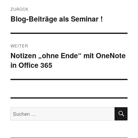
Beitragsnavigation
ZURÜCK
Blog-Beiträge als Seminar !
Vorheriger
Beitrag:
WEITER
Notizen „ohne Ende“ mit OneNote
Nächster
in Office 365
Beitrag:
SU
Suchen
nach: