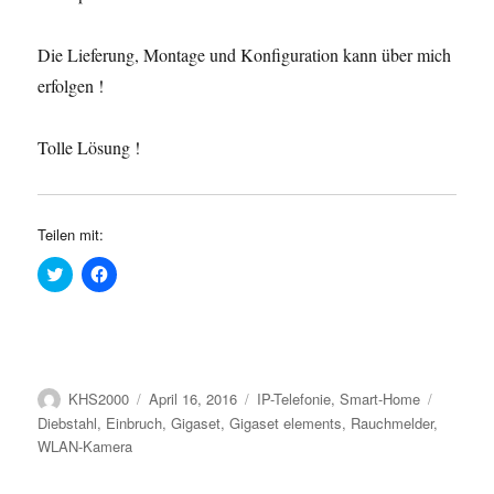
Die Lieferung, Montage und Konfiguration kann über mich
erfolgen !
Tolle Lösung !
Teilen mit:
K
K
l
l
i
i
c
c
k
k
,
,
u
u
m
m
ü
a
Autor
Veröffentlicht
Kategorien
Schlagw
KHS2000
April 16, 2016
IP-Telefonie
,
Smart-Home
b
u
e
f
am
Diebstahl
,
Einbruch
,
Gigaset
,
Gigaset elements
,
Rauchmelder
,
r
F
T
a
WLAN-Kamera
w
c
i
e
t
b