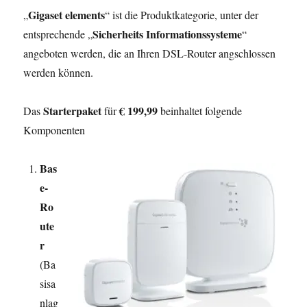
Gigaset elements
„
“ ist die Produktkategorie, unter der
Sicherheits Informationssysteme
entsprechende „
“
angeboten werden, die an Ihren DSL-Router angschlossen
werden können.
Starterpaket
€ 199,99
Das
für
beinhaltet folgende
Komponenten
Bas
e-
Ro
ute
r
(Ba
sisa
nlag