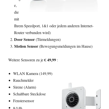
e,
die
mit
Ihrem Speedport, 1&1 oder jedem anderen Internet-
Router verbunden wird)
Door Sensor
(Türmeldungen)
Motion Sensor
(Bewegungsmeldungen im Hause)
€ 49,99
Weitere Sensoren zu je
:
WLAN Kamera (149,99)
Rauchmelder
Sirene (Alarm)
Schaltbare Steckdose
Fenstersensor
u.v.m.