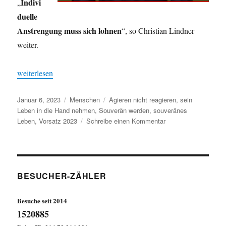
Indivi
„
duelle
Anstrengung muss sich lohnen
“, so Christian Lindner
weiter.
„Jeder hat sein Schicksal selbst in der Hand !“
weiterlesen
Veröffentlicht
Kategorien
Schlagwörter
Januar 6, 2023
Menschen
Agieren nicht reagieren
,
sein
am
Leben in die Hand nehmen
,
Souverän werden
,
souveränes
zu
Leben
,
Vorsatz 2023
Schreibe einen Kommentar
Jeder
hat
sein
Schicksal
selbst
BESUCHER-ZÄHLER
in
der
Besuche seit 2014
Hand
1520885
!