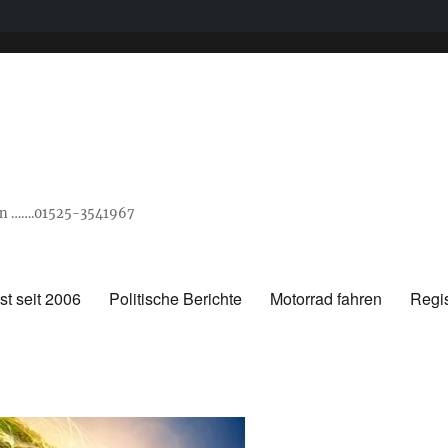
ann …….01525-3541967
t seit 2006
Politische Berichte
Motorrad fahren
Regis