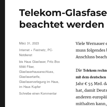
Telekom-Glasfase
beachtet werden
Veröffentlicht
März 31, 2023
Viele Wernauer 
am
Kategorien
Internet + Festnetz
,
PC-
muss folgendes 
Notdienst
Anschluss beach
Schlagwörter
bis Haus Glasfaser
,
Fritz.Box
5590 Fiber
,
Telekom rechn
Die
Glasfaserhausanschluss
,
mit dem deutschen 
Glasfasertarife
,
Glasfaserverlegung im Haus
,
Jahr € 55 Mrd. d
im Haus Kupfer
hat, damit Deut
zu
Schreibe einen Kommentar
anderen europä
Telekom-
Glasfaser
mithalten kann, 