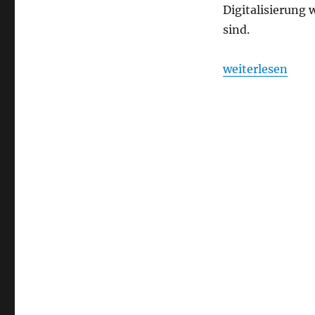
–
Digitalisierung 
was
sind.
muss
beachtet
werden
„Telekom-Glasfa
weiterlesen
?