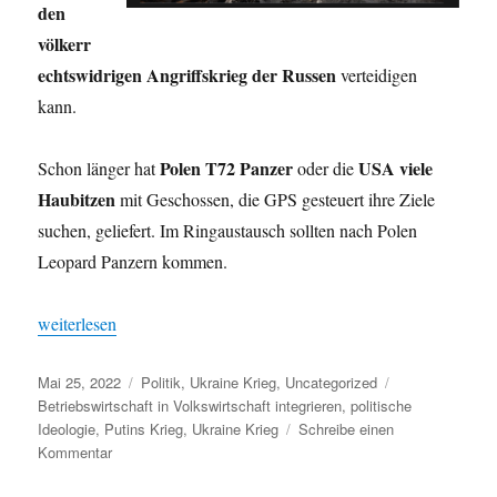
den
völkerr
echtswidrigen Angriffskrieg der Russen
verteidigen
kann.
Polen T72 Panzer
USA viele
Schon länger hat
oder die
Haubitzen
mit Geschossen, die GPS gesteuert ihre Ziele
suchen, geliefert. Im Ringaustausch sollten nach Polen
Leopard Panzern kommen.
„Deutschland ist unzuverlässig und wirtschaftlich abhängig !“
weiterlesen
Veröffentlicht
Kategorien
Schlagwörter
Mai 25, 2022
Politik
,
Ukraine Krieg
,
Uncategorized
am
Betriebswirtschaft in Volkswirtschaft integrieren
,
politische
Ideologie
,
Putins Krieg
,
Ukraine Krieg
Schreibe einen
zu
Kommentar
Deutschland