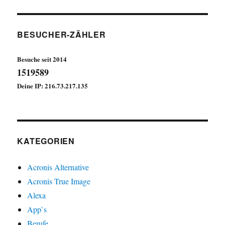
ist
unzuverlässig
und
wirtschaftlich
BESUCHER-ZÄHLER
abhängig
!
Besuche seit 2014
1519589
Deine IP: 216.73.217.135
KATEGORIEN
Acronis Alternative
Acronis True Image
Alexa
App`s
Berufe