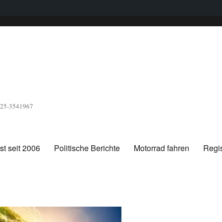
1525-3541967
t seit 2006
Politische Berichte
Motorrad fahren
Regis