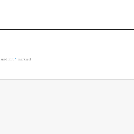
r sind mit
*
markiert