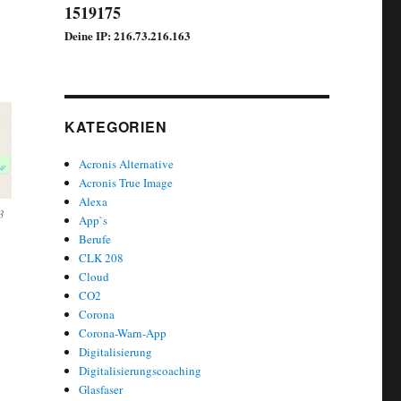
1519175
Deine IP: 216.73.216.163
KATEGORIEN
Acronis Alternative
Acronis True Image
Alexa
3
App`s
Berufe
CLK 208
Cloud
CO2
Corona
Corona-Warn-App
Digitalisierung
Digitalisierungscoaching
Glasfaser