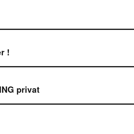
r !
NG privat