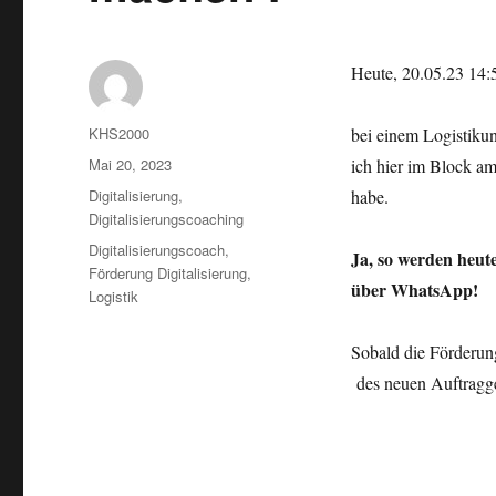
Heute, 20.05.23 14:
Autor
KHS2000
bei einem Logistiku
Veröffentlicht
Mai 20, 2023
ich hier im Block am
am
Kategorien
Digitalisierung
,
habe.
Digitalisierungscoaching
Schlagwörter
Digitalisierungscoach
,
Ja, so werden heute
Förderung Digitalisierung
,
über WhatsApp!
Logistik
Sobald die Förderung
des neuen Auftragge