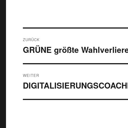
Beitragsnavigation
ZURÜCK
GRÜNE größte Wahlverliere
Vorheriger
Beitrag:
WEITER
DIGITALISIERUNGSCOACHI
Nächster
Beitrag: